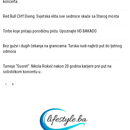
koncerta...
Red Bull Cliff Diving: Svjetska elita ove sedmice skače sa Starog mosta
Torbe koje pričaju porodičnu priču: Upoznajte HD BAKADO
Bez gužvi i dugih čekanja na granicama: Turska nudi najbrži put do ljetnog
odmora
Turneja “Susret”: Nikola Rokvić nakon 20 godina karijere prvi put na
solističkom koncertu u...