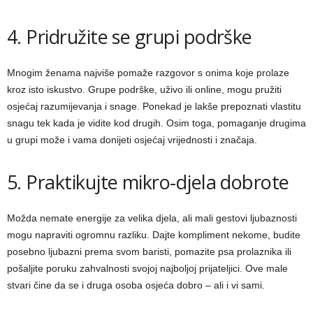
4. Pridružite se grupi podrške
Mnogim ženama najviše pomaže razgovor s onima koje prolaze
kroz isto iskustvo. Grupe podrške, uživo ili online, mogu pružiti
osjećaj razumijevanja i snage. Ponekad je lakše prepoznati vlastitu
snagu tek kada je vidite kod drugih. Osim toga, pomaganje drugima
u grupi može i vama donijeti osjećaj vrijednosti i značaja.
5. Praktikujte mikro-djela dobrote
Možda nemate energije za velika djela, ali mali gestovi ljubaznosti
mogu napraviti ogromnu razliku. Dajte kompliment nekome, budite
posebno ljubazni prema svom baristi, pomazite psa prolaznika ili
pošaljite poruku zahvalnosti svojoj najboljoj prijateljici. Ove male
stvari čine da se i druga osoba osjeća dobro – ali i vi sami.