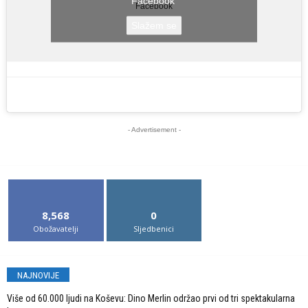
Facebook
Facebook
Slažem se
- Advertisement -
8,568
0
Obožavatelji
Sljedbenici
NAJNOVIJE
Više od 60.000 ljudi na Koševu: Dino Merlin održao prvi od tri spektakularna