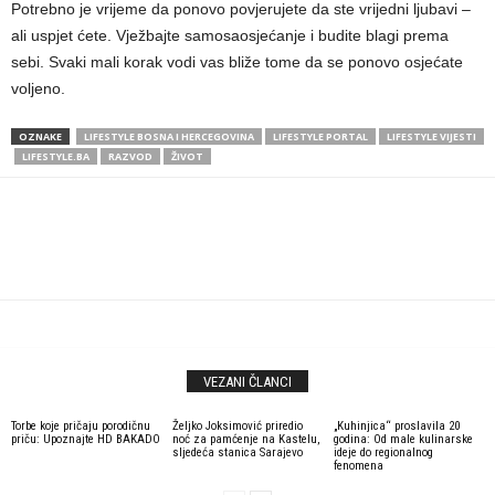
Potrebno je vrijeme da ponovo povjerujete da ste vrijedni ljubavi –
ali uspjet ćete. Vježbajte samosaosjećanje i budite blagi prema
sebi. Svaki mali korak vodi vas bliže tome da se ponovo osjećate
voljeno.
OZNAKE
LIFESTYLE BOSNA I HERCEGOVINA
LIFESTYLE PORTAL
LIFESTYLE VIJESTI
LIFESTYLE.BA
RAZVOD
ŽIVOT
VEZANI ČLANCI
Torbe koje pričaju porodičnu
Željko Joksimović priredio
„Kuhinjica“ proslavila 20
priču: Upoznajte HD BAKADO
noć za pamćenje na Kastelu,
godina: Od male kulinarske
sljedeća stanica Sarajevo
ideje do regionalnog
fenomena