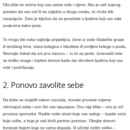
Okružite se onima koji vas zaista vole i cijene. Ako je vaš suprug
prestao da vas voli ili se zaljubio u drugu osobu, to može biti
razarajuće. Zato je ključno da se povežete s ljudima koji vas vide
onakvima kakvi jeste.
To mogu biti vaša najbolja prijateljica, žene iz vaše čitalačke grupe
ili teniskog tima, stara kolegica s fakulteta ili omiljeni kolega s posla.
Nemojte čekati da oni prvi nazovu – vi im se javite. Iznenadit ćete
se koliko snage i topline donosi kada ste okruženi ljudima koji vas
vole i podržavaju.
2. Ponovo zavolite sebe
Da biste se iscijelili nakon razvoda, morate provesti vrijeme
otkrivajući sebe i ono što vas ispunjava. Ovo nije kliše – ovo je srž
procesa oporavka. Radite male stvari koje vas raduju – kupite voće
koje volite, a koje je vaš bivši partner prezirao. Obojite dnevni
boravak bojom koja se vama dopada. Ili učinite nešto veliko –