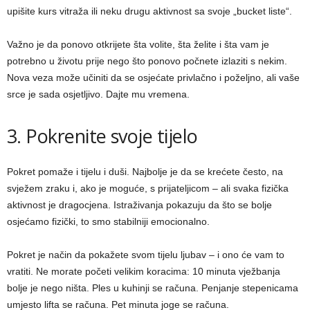
upišite kurs vitraža ili neku drugu aktivnost sa svoje „bucket liste“.
Važno je da ponovo otkrijete šta volite, šta želite i šta vam je
potrebno u životu prije nego što ponovo počnete izlaziti s nekim.
Nova veza može učiniti da se osjećate privlačno i poželjno, ali vaše
srce je sada osjetljivo. Dajte mu vremena.
3. Pokrenite svoje tijelo
Pokret pomaže i tijelu i duši. Najbolje je da se krećete često, na
svježem zraku i, ako je moguće, s prijateljicom – ali svaka fizička
aktivnost je dragocjena. Istraživanja pokazuju da što se bolje
osjećamo fizički, to smo stabilniji emocionalno.
Pokret je način da pokažete svom tijelu ljubav – i ono će vam to
vratiti. Ne morate početi velikim koracima: 10 minuta vježbanja
bolje je nego ništa. Ples u kuhinji se računa. Penjanje stepenicama
umjesto lifta se računa. Pet minuta joge se računa.