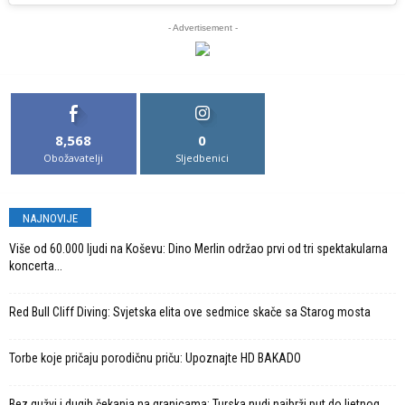
- Advertisement -
8,568
0
Obožavatelji
Sljedbenici
NAJNOVIJE
Više od 60.000 ljudi na Koševu: Dino Merlin održao prvi od tri spektakularna
koncerta...
Red Bull Cliff Diving: Svjetska elita ove sedmice skače sa Starog mosta
Torbe koje pričaju porodičnu priču: Upoznajte HD BAKADO
Bez gužvi i dugih čekanja na granicama: Turska nudi najbrži put do ljetnog