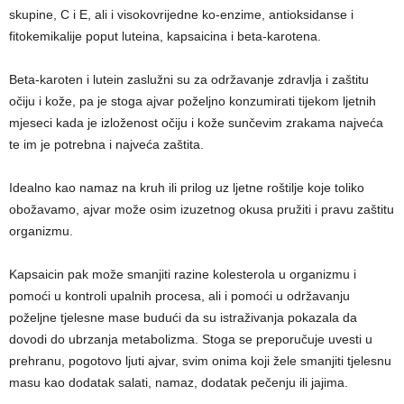
skupine, C i E, ali i visokovrijedne ko-enzime, antioksidanse i
fitokemikalije poput luteina, kapsaicina i beta-karotena.
Beta-karoten i lutein zaslužni su za održavanje zdravlja i zaštitu
očiju i kože, pa je stoga ajvar poželjno konzumirati tijekom ljetnih
mjeseci kada je izloženost očiju i kože sunčevim zrakama najveća
te im je potrebna i najveća zaštita.
Idealno kao namaz na kruh ili prilog uz ljetne roštilje koje toliko
obožavamo, ajvar može osim izuzetnog okusa pružiti i pravu zaštitu
organizmu.
Kapsaicin pak može smanjiti razine kolesterola u organizmu i
pomoći u kontroli upalnih procesa, ali i pomoći u održavanju
poželjne tjelesne mase budući da su istraživanja pokazala da
dovodi do ubrzanja metabolizma. Stoga se preporučuje uvesti u
prehranu, pogotovo ljuti ajvar, svim onima koji žele smanjiti tjelesnu
masu kao dodatak salati, namaz, dodatak pečenju ili jajima.