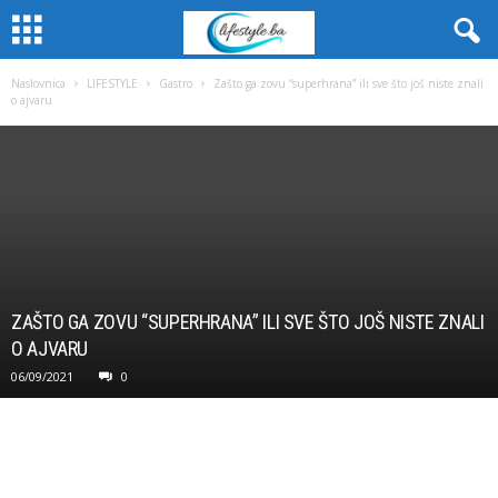
Naslovnica
LIFESTYLE
Gastro
Zašto ga zovu “superhrana” ili sve što još niste znali
o ajvaru
ZAŠTO GA ZOVU “SUPERHRANA” ILI SVE ŠTO JOŠ NISTE ZNALI
O AJVARU
06/09/2021
0