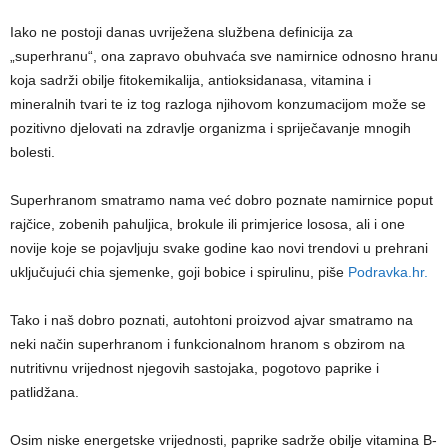
Iako ne postoji danas uvriježena službena definicija za
„superhranu“, ona zapravo obuhvaća sve namirnice odnosno hranu
koja sadrži obilje fitokemikalija, antioksidanasa, vitamina i
mineralnih tvari te iz tog razloga njihovom konzumacijom može se
pozitivno djelovati na zdravlje organizma i spriječavanje mnogih
bolesti.
Superhranom smatramo nama već dobro poznate namirnice poput
rajčice, zobenih pahuljica, brokule ili primjerice lososa, ali i one
novije koje se pojavljuju svake godine kao novi trendovi u prehrani
uključujući chia sjemenke, goji bobice i spirulinu, piše
Podravka.hr.
Tako i naš dobro poznati, autohtoni proizvod ajvar smatramo na
neki način superhranom i funkcionalnom hranom s obzirom na
nutritivnu vrijednost njegovih sastojaka, pogotovo paprike i
patlidžana.
Osim niske energetske vrijednosti, paprike sadrže obilje vitamina B-