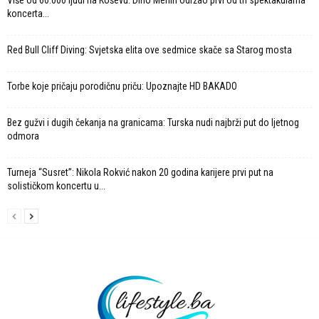
Više od 60.000 ljudi na Koševu: Dino Merlin održao prvi od tri spektakularna
koncerta...
Red Bull Cliff Diving: Svjetska elita ove sedmice skače sa Starog mosta
Torbe koje pričaju porodičnu priču: Upoznajte HD BAKADO
Bez gužvi i dugih čekanja na granicama: Turska nudi najbrži put do ljetnog
odmora
Turneja “Susret”: Nikola Rokvić nakon 20 godina karijere prvi put na
solističkom koncertu u...