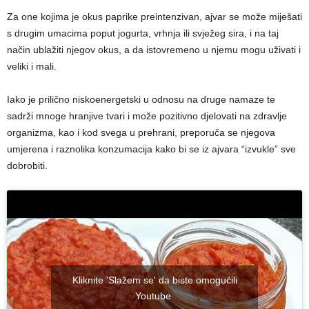
Za one kojima je okus paprike preintenzivan, ajvar se može miješati
s drugim umacima poput jogurta, vrhnja ili svježeg sira, i na taj
način ublažiti njegov okus, a da istovremeno u njemu mogu uživati i
veliki i mali.
Iako je prilično niskoenergetski u odnosu na druge namaze te
sadrži mnoge hranjive tvari i može pozitivno djelovati na zdravlje
organizma, kao i kod svega u prehrani, preporuča se njegova
umjerena i raznolika konzumacija kako bi se iz ajvara “izvukle” sve
dobrobiti.
Kliknite 'Slažem se' da biste omogućili
Youtube