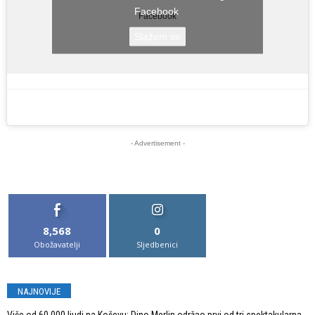
Facebook
Facebook
Slažem se
- Advertisement -
8,568
0
Obožavatelji
Sljedbenici
NAJNOVIJE