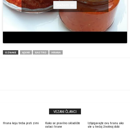
Slažem se
OZNAKE
AJVAR
GASTRO
HRANA
VEZANI ČLANCI
Hrana koju treba jesti zimi
Kako se pravilno skladište
Izbjegavajte ovu hranu ako
ostaci hrane
ste u trećoj životnoj dobi