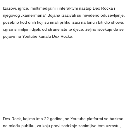
Izazovi, igrice, multimedijalni i interaktvni nastup Dex Rocka i
njegovog „kamermana“ Bojana izazivali su neviđeno oduševljenje,
posebno kod onih koji su imali priliku izaći na binu i biti dio showa,
čiji se snimljeni dijeli, od strane iste te djece, željno iščekuju da se
pojave na Youtube kanalu Dex Rocka.
Dex Rock, kojima ima 22 godine, se Youtube platformi se bazirao
na mlađu publiku, za koju pravi sadržaje zanimljive tom uzrastu,