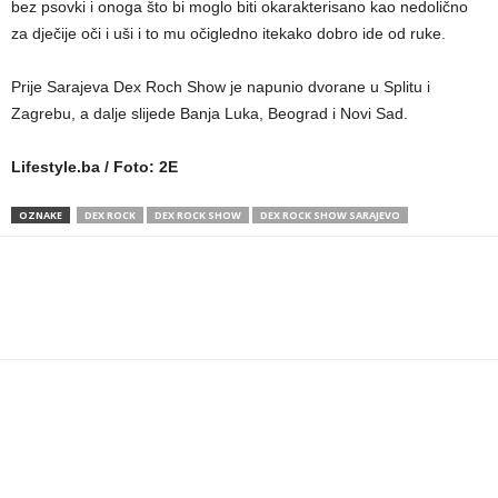
bez psovki i onoga što bi moglo biti okarakterisano kao nedolično
za dječije oči i uši i to mu očigledno itekako dobro ide od ruke.
Prije Sarajeva Dex Roch Show je napunio dvorane u Splitu i
Zagrebu, a dalje slijede Banja Luka, Beograd i Novi Sad.
Lifestyle.ba / Foto: 2E
OZNAKE
DEX ROCK
DEX ROCK SHOW
DEX ROCK SHOW SARAJEVO