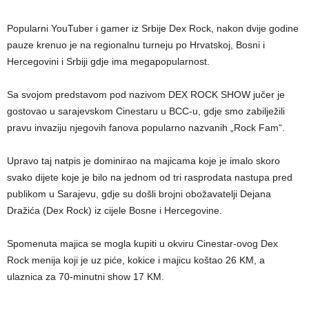
Popularni YouTuber i gamer iz Srbije Dex Rock, nakon dvije godine
pauze krenuo je na regionalnu turneju po Hrvatskoj, Bosni i
Hercegovini i Srbiji gdje ima megapopularnost.
Sa svojom predstavom pod nazivom DEX ROCK SHOW jučer je
gostovao u sarajevskom Cinestaru u BCC-u, gdje smo zabilježili
pravu invaziju njegovih fanova popularno nazvanih „Rock Fam“.
Upravo taj natpis je dominirao na majicama koje je imalo skoro
svako dijete koje je bilo na jednom od tri rasprodata nastupa pred
publikom u Sarajevu, gdje su došli brojni obožavatelji Dejana
Dražića (Dex Rock) iz cijele Bosne i Hercegovine.
Spomenuta majica se mogla kupiti u okviru Cinestar-ovog Dex
Rock menija koji je uz piće, kokice i majicu koštao 26 KM, a
ulaznica za 70-minutni show 17 KM.