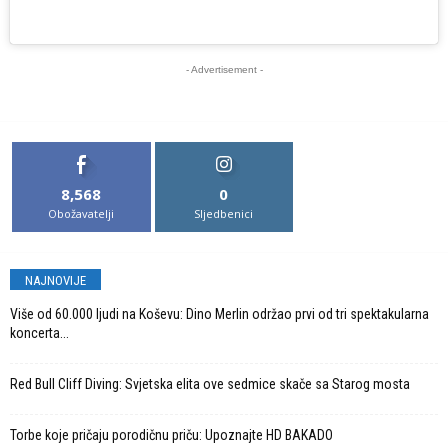
- Advertisement -
8,568
0
Obožavatelji
Sljedbenici
NAJNOVIJE
Više od 60.000 ljudi na Koševu: Dino Merlin održao prvi od tri spektakularna
koncerta...
Red Bull Cliff Diving: Svjetska elita ove sedmice skače sa Starog mosta
Torbe koje pričaju porodičnu priču: Upoznajte HD BAKADO