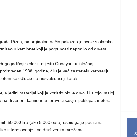
 grada Rizea, na orginalan način pokazao je svoje stolarsko
ormisao u kamionet koji je potpunosti napravio od drveta.
dugogodišnji stolar u mjestu Guneysu, u istočnoj
proizveden 1988. godine, čiju je već zastarjelu karoseriju
potom se odlučio na nesvakidašnji korak.
 jedini materijal koji je koristio bio je drvo. U svojoj maloj
dio na drvenom kamionetu, praveći šasiju, poklopac motora,
nih 50.000 lira (oko 5.000 eura) uspio ga je podići na
liko interesovanje i na društvenim mrežama.
8