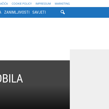
LAČIĆA
COOKIE POLICY
IMPRESSUM
MARKETING
A
ZANIMLJIVOSTI
SAVJETI
OBILA