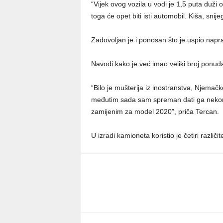
“Vijek ovog vozila u vodi je 1,5 puta duži 
toga će opet biti isti automobil. Kiša, snij
Zadovoljan je i ponosan što je uspio naprav
Navodi kako je već imao veliki broj ponud
“Bilo je mušterija iz inostranstva, Njemačk
međutim sada sam spreman dati ga nekome
zamijenim za model 2020”, priča Tercan.
U izradi kamioneta koristio je četiri različi