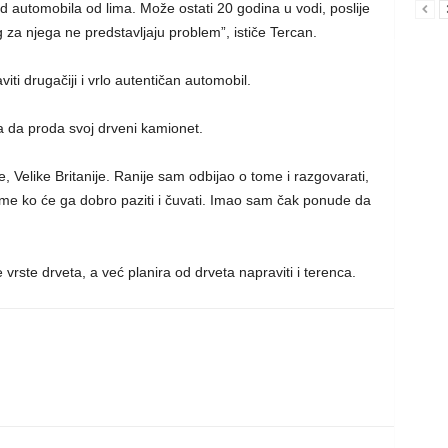
od automobila od lima. Može ostati 20 godina u vodi, poslije
eg za njega ne predstavljaju problem”, ističe Tercan.
iti drugačiji i vrlo autentičan automobil.
a da proda svoj drveni kamionet.
e, Velike Britanije. Ranije sam odbijao o tome i razgovarati,
 ko će ga dobro paziti i čuvati. Imao sam čak ponude da
te vrste drveta, a već planira od drveta napraviti i terenca.