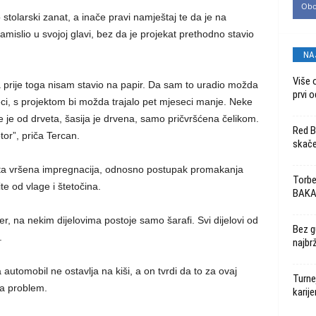
Obo
 stolarski zanat, a inače pravi namještaj te da je na
islio u svojoj glavi, bez da je projekat prethodno stavio
NA
Više 
ta prije toga nisam stavio na papir. Da sam to uradio možda
prvi o
seci, s projektom bi možda trajalo pet mjeseci manje. Neke
ve je od drveta, šasija je drvena, samo pričvršćena čelikom.
Red B
tor”, priča Tercan.
skače
ta vršena impregnacija, odnosno postupak promakanja
Torbe
te od vlage i štetočina.
BAK
r, na nekim dijelovima postoje samo šarafi. Svi dijelovi od
Bez g
.
najbr
 automobil ne ostavlja na kiši, a on tvrdi da to za ovaj
Turne
ja problem.
karije