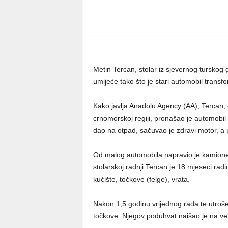
Metin Tercan, stolar iz sjevernog turskog
umijeće tako što je stari automobil transf
Kako javlja Anadolu Agency (AA), Tercan, 
crnomorskoj regiji, pronašao je automobil 
dao na otpad, sačuvao je zdravi motor, a 
Od malog automobila napravio je kamionet, a
stolarskoj radnji Tercan je 18 mjeseci ra
kućište, točkove (felge), vrata.
Nakon 1,5 godinu vrijednog rada te utroše
točkove. Njegov poduhvat naišao je na ve