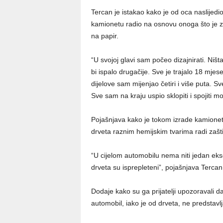
Tercan je istakao kako je od oca naslijedio
kamionetu radio na osnovu onoga što je zam
na papir.
“U svojoj glavi sam počeo dizajnirati. Niš
bi ispalo drugačije. Sve je trajalo 18 mje
dijelove sam mijenjao četiri i više puta. S
Sve sam na kraju uspio sklopiti i spojiti mo
Pojašnjava kako je tokom izrade kamione
drveta raznim hemijskim tvarima radi zašti
“U cijelom automobilu nema niti jedan ekse
drveta su isprepleteni”, pojašnjava Tercan
Dodaje kako su ga prijatelji upozoravali da
automobil, iako je od drveta, ne predstavl