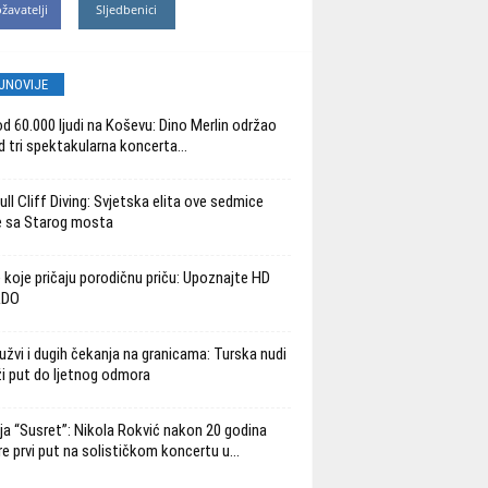
žavatelji
Sljedbenici
JNOVIJE
od 60.000 ljudi na Koševu: Dino Merlin održao
d tri spektakularna koncerta...
ull Cliff Diving: Svjetska elita ove sedmice
 sa Starog mosta
 koje pričaju porodičnu priču: Upoznajte HD
ADO
užvi i dugih čekanja na granicama: Turska nudi
ži put do ljetnog odmora
ja “Susret”: Nikola Rokvić nakon 20 godina
re prvi put na solističkom koncertu u...