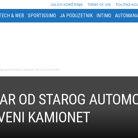
USLOVI KORIŠTENJA
TERMS OF USE
POLITIKA KO
TECH & WEB
SPORTISSIMO
JA PODUZETNIK
INTIMO
AUTOMANI
rog automobila napravio drveni kamionet
LAR OD STAROG AUTOM
VENI KAMIONET