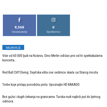
8,568
0
Obožavatelji
Sljedbenici
NAJNOVIJE
Više od 60.000 ljudi na Koševu: Dino Merlin održao prvi od tri spektakularna
koncerta...
Red Bull Cliff Diving: Svjetska elita ove sedmice skače sa Starog mosta
Torbe koje pričaju porodičnu priču: Upoznajte HD BAKADO
Bez gužvi i dugih čekanja na granicama: Turska nudi najbrži put do ljetnog
odmora