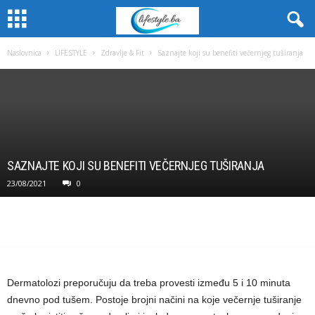
Naslovnica
LIFESTYLE
Zdravlje & Fit
Saznajte koji su benefiti večernjeg tuširanja
SAZNAJTE KOJI SU BENEFITI VEČERNJEG TUŠIRANJA
23/08/2021
0
Dermatolozi preporučuju da treba provesti između 5 i 10 minuta
dnevno pod tušem. Postoje brojni načini na koje večernje tuširanje