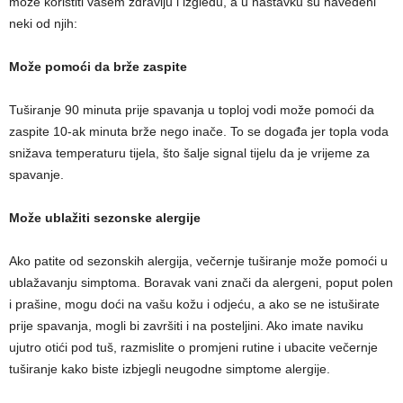
može koristiti vašem zdravlju i izgledu, a u nastavku su navedeni
neki od njih:
Može pomoći da brže zaspite
Tuširanje 90 minuta prije spavanja u toploj vodi može pomoći da
zaspite 10-ak minuta brže nego inače. To se događa jer topla voda
snižava temperaturu tijela, što šalje signal tijelu da je vrijeme za
spavanje.
Može ublažiti sezonske alergije
Ako patite od sezonskih alergija, večernje tuširanje može pomoći u
ublažavanju simptoma. Boravak vani znači da alergeni, poput polen
i prašine, mogu doći na vašu kožu i odjeću, a ako se ne istuširate
prije spavanja, mogli bi završiti i na posteljini. Ako imate naviku
ujutro otići pod tuš, razmislite o promjeni rutine i ubacite večernje
tuširanje kako biste izbjegli neugodne simptome alergije.