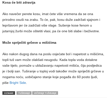
Kosa će biti zdravija
Ako navečer perete kosu, imat ćete više vremena da se ona
prirodno osuši na zraku. To će, pak, kosu duže zadržati sjajnom i
lepršavom jer će zadržati više vlage. Sušenje kose fenom u
jutarnjoj žurbi može oštetiti vlasi, pa će one biti slabe i beživotne.
Može spriječiti grčeve u mišićima
Ako nakon dugog dana na poslu osjećate bol i napetost u mišićima,
topli tuš vam može olakšati neugodu. Kada topla voda dotakne
vaše tijelo, pomaže u ublažavanju napetosti mišića, čija posljedica
je i bolji san. Tuširanje u toploj vodi također može spriječiti grčeve u
nogama noću, uobičajeno stanje koje pogađa do 60 posto ljudi,
piše
Bright Side
.
OZNAKE
TUŠIRANJE
VEČERNJE TUŠIRANJE