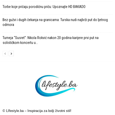
Torbe koje pričaju porodičnu priču: Upoznajte HD BAKADO
Bez gužvi i dugih čekanja na granicama: Turska nudi najbrži put do ljetnog
odmora
Turneja “Susret”: Nikola Rokvić nakon 20 godina karijere prvi put na
solističkom koncertu u...
© LIfestyle.ba – Inspiracija za bolji životni stil!