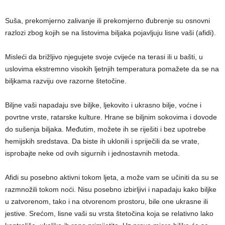
Suša, prekomjerno zalivanje ili prekomjerno đubrenje su osnovni
razlozi zbog kojih se na listovima biljaka pojavljuju lisne vaši (afidi).
Misleći da brižljivo njegujete svoje cvijeće na terasi ili u bašti, u
uslovima ekstremno visokih ljetnjih temperatura pomažete da se na
biljkama razviju ove razorne štetočine.
Biljne vaši napadaju sve biljke, ljekovito i ukrasno bilje, voćne i
povrtne vrste, ratarske kulture. Hrane se biljnim sokovima i dovode
do sušenja biljaka. Međutim, možete ih se riješiti i bez upotrebe
hemijskih sredstava. Da biste ih uklonili i spriječili da se vrate,
isprobajte neke od ovih sigurnih i jednostavnih metoda.
Afidi su posebno aktivni tokom ljeta, a može vam se učiniti da su se
razmnožili tokom noći. Nisu posebno izbirljivi i napadaju kako biljke
u zatvorenom, tako i na otvorenom prostoru, bile one ukrasne ili
jestive. Srećom, lisne vaši su vrsta štetočina koja se relativno lako