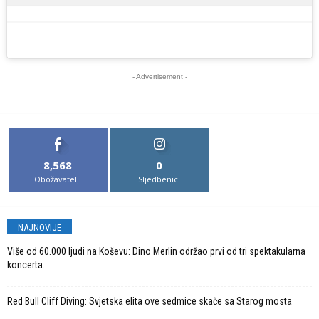
- Advertisement -
8,568
0
Obožavatelji
Sljedbenici
NAJNOVIJE
Više od 60.000 ljudi na Koševu: Dino Merlin održao prvi od tri spektakularna
koncerta...
Red Bull Cliff Diving: Svjetska elita ove sedmice skače sa Starog mosta