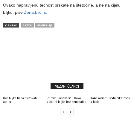
Ovako napravljenu tečnost prskate na štetočine, a ne na cijelu
biljku, piše
Žena.blic.rs
.
OZNAKE
BAŠTA
HEMIKALIJE
VEZANI ČLANCI
Ove biljke treba orezivati u
Prirodni insekticidi: Kako
Kako koristiti sodu bikarbonu
aprilu
zaštititi biljke bez hemikalija
u bašti