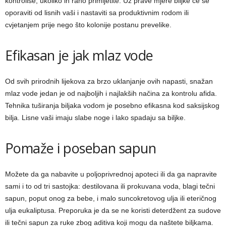
kontroliše, ukoliko ih rano primijetite. Uz prave mjere biljke će se
oporaviti od lisnih vaši i nastaviti sa produktivnim rodom ili
cvjetanjem prije nego što kolonije postanu prevelike.
Efikasan je jak mlaz vode
Od svih prirodnih lijekova za brzo uklanjanje ovih napasti, snažan
mlaz vode jedan je od najboljih i najlakših načina za kontrolu afida.
Tehnika tuširanja biljaka vodom je posebno efikasna kod saksijskog
bilja. Lisne vaši imaju slabe noge i lako spadaju sa biljke.
Pomaže i poseban sapun
Možete da ga nabavite u poljoprivrednoj apoteci ili da ga napravite
sami i to od tri sastojka: destilovana ili prokuvana voda, blagi tečni
sapun, poput onog za bebe, i malo suncokretovog ulja ili eteričnog
ulja eukaliptusa. Preporuka je da se ne koristi deterdžent za sudove
ili tečni sapun za ruke zbog aditiva koji mogu da naštete biljkama.