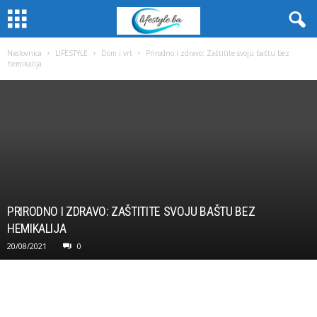
Naslovnica
LIFESTYLE
Dom i vrt
Prirodno i zdravo: Zaštitite svoju baštu bez
hemikalija
PRIRODNO I ZDRAVO: ZAŠTITITE SVOJU BAŠTU BEZ
HEMIKALIJA
20/08/2021
0