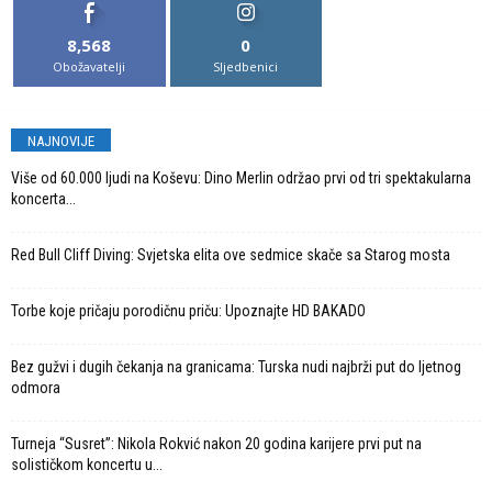
8,568
0
Obožavatelji
Sljedbenici
NAJNOVIJE
Više od 60.000 ljudi na Koševu: Dino Merlin održao prvi od tri spektakularna
koncerta...
Red Bull Cliff Diving: Svjetska elita ove sedmice skače sa Starog mosta
Torbe koje pričaju porodičnu priču: Upoznajte HD BAKADO
Bez gužvi i dugih čekanja na granicama: Turska nudi najbrži put do ljetnog
odmora
Turneja “Susret”: Nikola Rokvić nakon 20 godina karijere prvi put na
solističkom koncertu u...