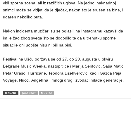
vidi sporna scena, ali iz različitih uglova. Na jednoj naknadnoj
snimci može se vidjeti da je dječak, nakon što je srušen sa bine, i
udaren nekoliko puta.
Nakon incidenta muzičari su se oglasili na Instagramu kazavši da
im je žao zbog svega što se dogodilo te da u trenutku sporne
situacije oni uopšte nisu ni bili na bini.
Festival na Ušću održava se od 27. do 29. augusta u okviru
Belgrade Music Weeka, nastupiti će i Marija Šerifović, Saša Matić,
Petar Grašo, Hurricane, Teodora Džehverović, kao i Gazda Paja,
Voyage, Nucci, Angellina i mnogi drugi izvođači mlađe generacije.
OZNAKE
JALA BRAT
MUZIKA