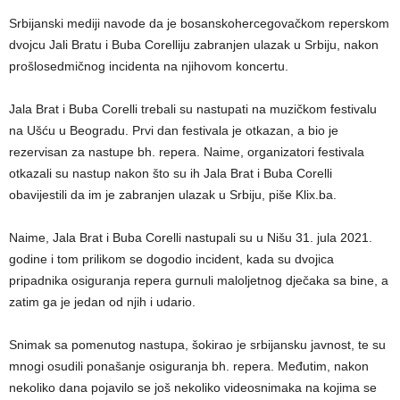
Srbijanski mediji navode da je bosanskohercegovačkom reperskom
dvojcu Jali Bratu i Buba Corelliju zabranjen ulazak u Srbiju, nakon
prošlosedmičnog incidenta na njihovom koncertu.
Jala Brat i Buba Corelli trebali su nastupati na muzičkom festivalu
na Ušću u Beogradu. Prvi dan festivala je otkazan, a bio je
rezervisan za nastupe bh. repera. Naime, organizatori festivala
otkazali su nastup nakon što su ih Jala Brat i Buba Corelli
obavijestili da im je zabranjen ulazak u Srbiju, piše Klix.ba.
Naime, Jala Brat i Buba Corelli nastupali su u Nišu 31. jula 2021.
godine i tom prilikom se dogodio incident, kada su dvojica
pripadnika osiguranja repera gurnuli maloljetnog dječaka sa bine, a
zatim ga je jedan od njih i udario.
Snimak sa pomenutog nastupa, šokirao je srbijansku javnost, te su
mnogi osudili ponašanje osiguranja bh. repera. Međutim, nakon
nekoliko dana pojavilo se još nekoliko videosnimaka na kojima se