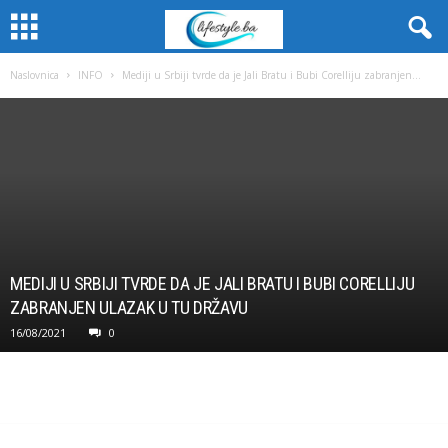
Naslovnica
INFO
Mediji u Srbiji tvrde da je Jali Bratu i Bubi Corelliju zabranjen...
MEDIJI U SRBIJI TVRDE DA JE JALI BRATU I BUBI CORELLIJU
ZABRANJEN ULAZAK U TU DRŽAVU
16/08/2021
0