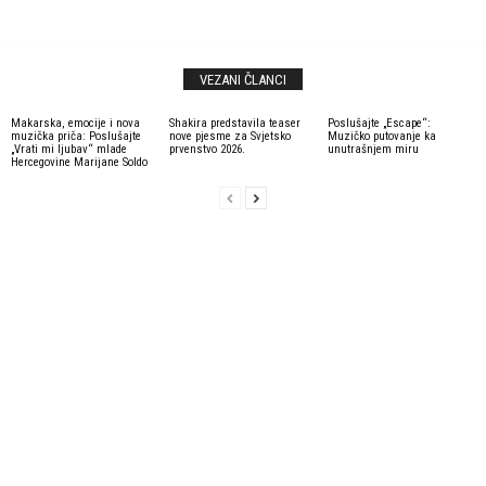
VEZANI ČLANCI
Makarska, emocije i nova
Shakira predstavila teaser
Poslušajte „Escape“:
muzička priča: Poslušajte
nove pjesme za Svjetsko
Muzičko putovanje ka
„Vrati mi ljubav“ mlade
prvenstvo 2026.
unutrašnjem miru
Hercegovine Marijane Soldo