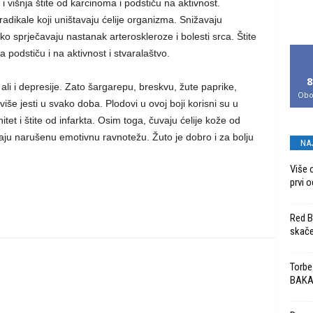
i višnja štite od karcinoma i podstiču na aktivnost.
adikale koji uništavaju ćelije organizma. Snižavaju
tako sprječavaju nastanak arteroskleroze i bolesti srca. Štite
 podstiču i na aktivnost i stvaralaštvo.
8
ali i depresije. Zato šargarepu, breskvu, žute paprike,
Obo
e jesti u svako doba. Plodovi u ovoj boji korisni su u
itet i štite od infarkta. Osim toga, čuvaju ćelije kože od
aju narušenu emotivnu ravnotežu. Žuto je dobro i za bolju
NA
Više 
prvi o
Red Bu
skače
Torbe
BAK