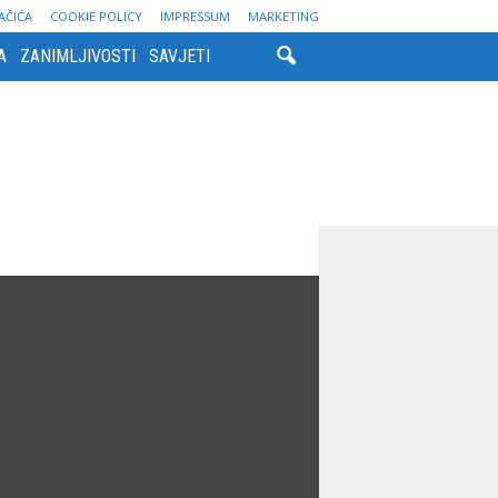
AČIĆA
COOKIE POLICY
IMPRESSUM
MARKETING
A
ZANIMLJIVOSTI
SAVJETI