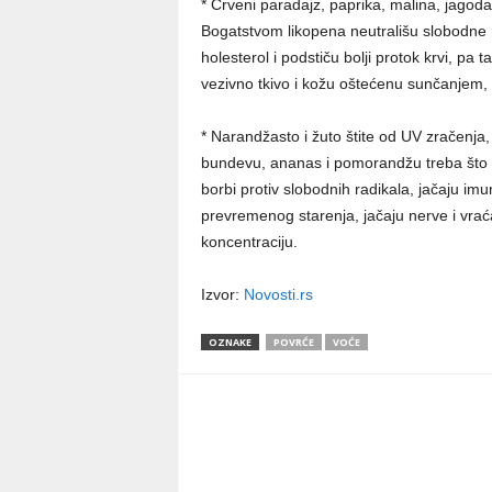
* Crveni paradajz, paprika, malina, jagoda 
Bogatstvom likopena neutrališu slobodne r
holesterol i podstiču bolji protok krvi, pa 
vezivno tkivo i kožu oštećenu sunčanjem, a
* Narandžasto i žuto štite od UV zračenja, 
bundevu, ananas i pomorandžu treba što viš
borbi protiv slobodnih radikala, jačaju imun
prevremenog starenja, jačaju nerve i vrać
koncentraciju.
Izvor:
Novosti.rs
OZNAKE
POVRĆE
VOĆE