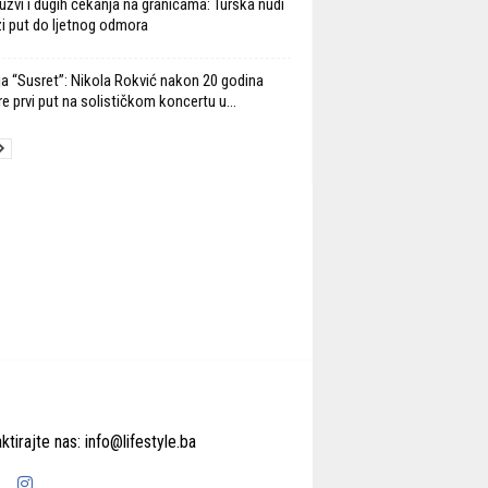
užvi i dugih čekanja na granicama: Turska nudi
ži put do ljetnog odmora
ja “Susret”: Nikola Rokvić nakon 20 godina
re prvi put na solističkom koncertu u...
ktirajte nas:
info@lifestyle.ba