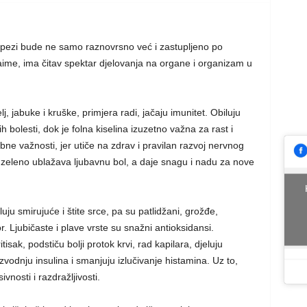
trpezi bude ne samo raznovrsno već i zastupljeno po
ime, ima čitav spektar djelovanja na organe i organizam u
lj, jabuke i kruške, primjera radi, jačaju imunitet. Obiluju
h bolesti, dok je folna kiselina izuzetno važna za rast i
bne važnosti, jer utiče na zdrav i pravilan razvoj nervnog
 zeleno ublažava ljubavnu bol, a daje snagu i nadu za nove
luju smirujuće i štite srce, pa su patlidžani, grožđe,
r. Ljubičaste i plave vrste su snažni antioksidansi.
isak, podstiču bolji protok krvi, rad kapilara, djeluju
izvodnju insulina i smanjuju izlučivanje histamina. Uz to,
vnosti i razdražljivosti.