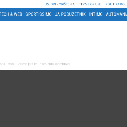
USLOVI KORIŠTENJA
TERMS OF USE
POLITIKA KOL
TECH & WEB
SPORTISSIMO
JA PODUZETNIK
INTIMO
AUTOMANI
 voću i povrću: Zeleno jača imunitet, žuto koncentraciju…