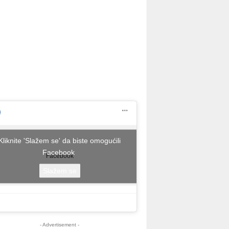
Kliknite 'Slažem se' da biste omogućili
Facebook
Facebook
Slažem se
- Advertisement -