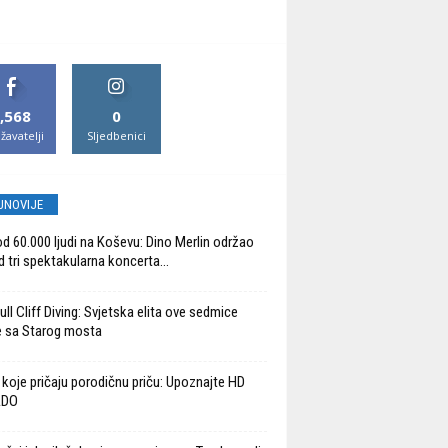
,568
0
žavatelji
Sljedbenici
JNOVIJE
od 60.000 ljudi na Koševu: Dino Merlin održao
d tri spektakularna koncerta...
ll Cliff Diving: Svjetska elita ove sedmice
 sa Starog mosta
 koje pričaju porodičnu priču: Upoznajte HD
ADO