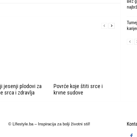
Bez g
najbr
Turne
karije
ji jesenji plodovi za
Povrće koje štiti srce i
e srca i zdravlja
krvne sudove
Konta
© LIfestyle.ba – Inspiracija za bolji životni stil!