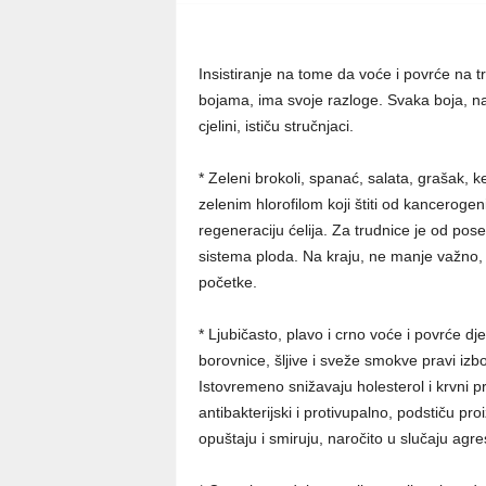
Insistiranje na tome da voće i povrće na 
bojama, ima svoje razloge. Svaka boja, na
cjelini, ističu stručnjaci.
* Zeleni brokoli, spanać, salata, grašak, ke
zelenim hlorofilom koji štiti od kancerogeni
regeneraciju ćelija. Za trudnice je od pose
sistema ploda. Na kraju, ne manje važno,
početke.
* Ljubičasto, plavo i crno voće i povrće dje
borovnice, šljive i sveže smokve pravi izbo
Istovremeno snižavaju holesterol i krvni prit
antibakterijski i protivupalno, podstiču pro
opuštaju i smiruju, naročito u slučaju agresi