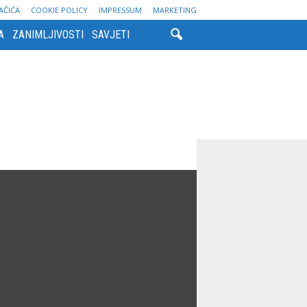
AČIĆA
COOKIE POLICY
IMPRESSUM
MARKETING
A
ZANIMLJIVOSTI
SAVJETI