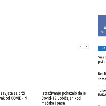
8
Obo
NA
Više 
prvi o
Red Bu
skače
Torbe
savjeta za brži
Istraživanje pokazalo da je
BAK
vak od COVID-19
Covid-19 uobičajan kod
mačaka i pasa