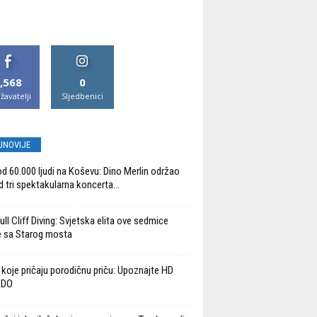
,568
0
žavatelji
Sljedbenici
JNOVIJE
od 60.000 ljudi na Koševu: Dino Merlin održao
d tri spektakularna koncerta...
ll Cliff Diving: Svjetska elita ove sedmice
 sa Starog mosta
 koje pričaju porodičnu priču: Upoznajte HD
ADO