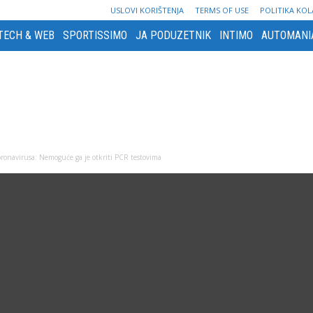
USLOVI KORIŠTENJA
TERMS OF USE
POLITIKA KOL
TECH & WEB
SPORTISSIMO
JA PODUZETNIK
INTIMO
AUTOMANI
koronavirusa: Nemoguće ga je otkriti PCR testovima