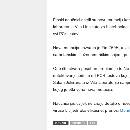
Finski naučnici otkrili su novu mutaciju kor
laboratorije Vita i Instituta za biotehnolo
svi PCr testovi.
Nova mutacija nazvana je Fin-769H, a iako
sa britanskim i južnoameričkim sojem, pos
Ono što stvara poseban problem je to što
detektovanje jednim od PCR testova koje j
Sakari Jokiranata iz Vita laboratorije saop
kojeg je otkrivena nova mutacija.
Naučnici još uvijek ne znaju detalje o novo
virusa biti jednako efikasne, prenosi
Mond
OZNAKE
COVID-19
PCR