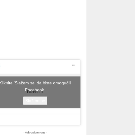
Kliknite 'Slažem se' da biste omogućili
Facebook
Facebook
Slažem se
- Advertisement -