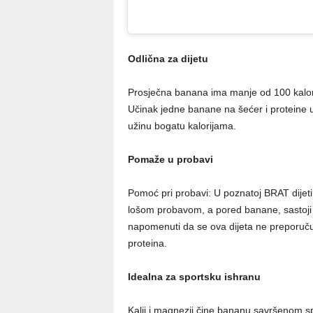
Odlična za dijetu
Prosječna banana ima manje od 100 kalorij
Učinak jedne banane na šećer i proteine u
užinu bogatu kalorijama.
Pomaže u probavi
Pomoć pri probavi: U poznatoj BRAT dijeti
lošom probavom, a pored banane, sastoji s
napomenuti da se ova dijeta ne preporučuj
proteina.
Idealna za sportsku ishranu
Kalij i magnezij čine bananu savršenom 