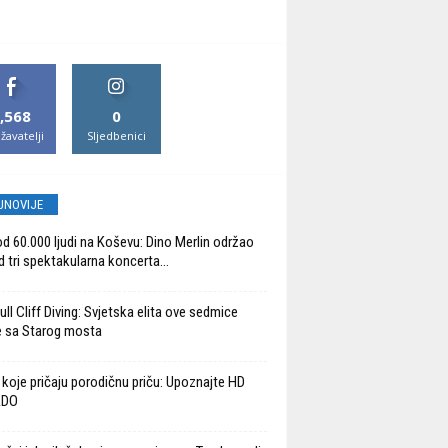
,568
0
žavatelji
Sljedbenici
JNOVIJE
od 60.000 ljudi na Koševu: Dino Merlin održao
d tri spektakularna koncerta...
ll Cliff Diving: Svjetska elita ove sedmice
 sa Starog mosta
 koje pričaju porodičnu priču: Upoznajte HD
ADO