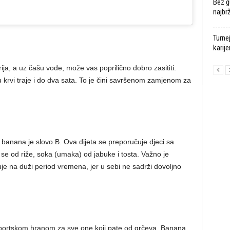
Bez g
najbr
Turne
karije
a, a uz čašu vode, može vas poprilično dobro zasititi.
 krvi traje i do dva sata. To je čini savršenom zamjenom za
 banana je slovo B. Ova dijeta se preporučuje djeci sa
e od riže, soka (umaka) od jabuke i tosta. Važno je
e na duži period vremena, jer u sebi ne sadrži dovoljno
sportskom hranom za sve one koji pate od grčeva. Banana