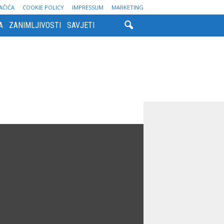
AČIĆA
COOKIE POLICY
IMPRESSUM
MARKETING
A
ZANIMLJIVOSTI
SAVJETI