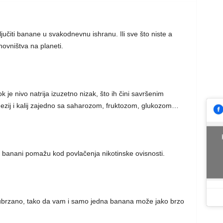
ljučiti banane u svakodnevnu ishranu. Ili sve što niste a
novništva na planeti.
je nivo natrija izuzetno nizak, što ih čini savršenim
zij i kalij zajedno sa saharozom, fruktozom, glukozom…
 banani pomažu kod povlačenja nikotinske ovisnosti.
k ubrzano, tako da vam i samo jedna banana može jako brzo