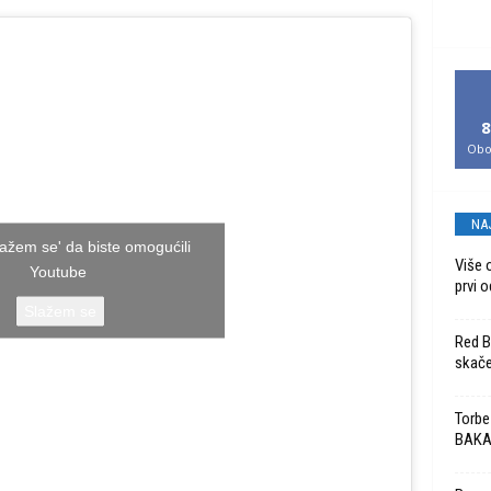
8
Obo
NA
Slažem se' da biste omogućili
Više 
Youtube
prvi o
Slažem se
Red Bu
skače
Torbe
BAK