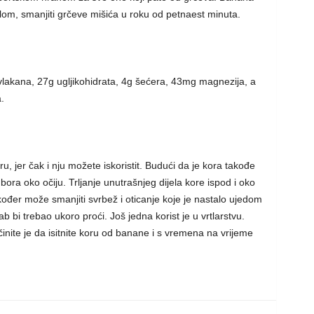
klom, smanjiti grčeve mišića u roku od petnaest minuta.
vlakana, 27g ugljikohidrata, 4g šećera, 43mg magnezija, a
.
, jer čak i nju možete iskoristit. Budući da je kora takođe
bora oko očiju. Trljanje unutrašnjeg dijela kore ispod i oko
kođer može smanjiti svrbež i oticanje koje je nastalo ujedom
ab bi trebao ukoro proći. Još jedna korist je u vrtlarstvu.
učinite je da isitnite koru od banane i s vremena na vrijeme