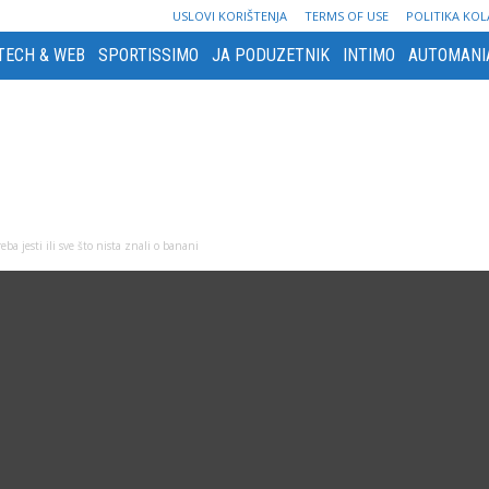
USLOVI KORIŠTENJA
TERMS OF USE
POLITIKA KOL
TECH & WEB
SPORTISSIMO
JA PODUZETNIK
INTIMO
AUTOMANI
eba jesti ili sve što nista znali o banani