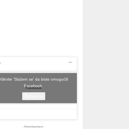
Kliknite 'Slažem se' da biste omogućili
Facebook
Facebook
Slažem se
- Advertisement -