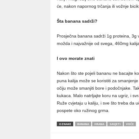
će, nakon napornog trčanja ili vožnje bici
Šta banana sadrži?
Prosječna banana sadrži 1g proteina, 3g 
možda i najvažnije od svega, 460mg kalija
I ovo morate znati
Nakon što ste pojeli bananu ne bacajte koru
puna kalija može se koristiti za smanjenje 
očiju može smanjiti bore i podočnjake. Ta
kukaca. Malo natrljajte koru na ugriz, i svr
Ruže cvjetaju u kaliju, i sve što treba da 
pospete oko ružinog grma.
OZNAKE
BANANA
HRANA
SAVJETI
VOĆE