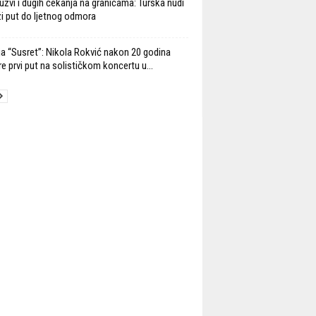
užvi i dugih čekanja na granicama: Turska nudi
ži put do ljetnog odmora
ja “Susret”: Nikola Rokvić nakon 20 godina
re prvi put na solističkom koncertu u...