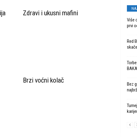
NA
ija
Zdravi i ukusni mafini
Više 
prvi o
Red Bu
skače
Torbe
BAK
Brzi voćni kolač
Bez g
najbr
Turne
karije