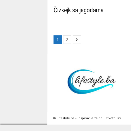
Čizkejk sa jagodama
1
2
© LIfestyle.ba - Inspiracija za bolji životni stil!