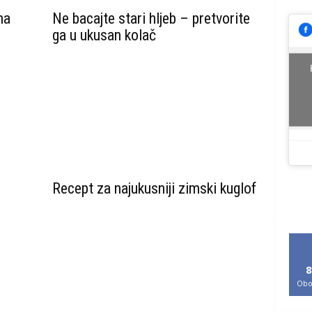
ma
Ne bacajte stari hljeb – pretvorite
ga u ukusan kolač
Recept za najukusniji zimski kuglof
8
Obo