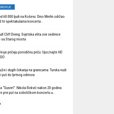
JNOVIJE
od 60.000 ljudi na Koševu: Dino Merlin održao
d tri spektakularna koncerta...
ll Cliff Diving: Svjetska elita ove sedmice
 sa Starog mosta
 koje pričaju porodičnu priču: Upoznajte HD
ADO
užvi i dugih čekanja na granicama: Turska nudi
ži put do ljetnog odmora
ja “Susret”: Nikola Rokvić nakon 20 godina
re prvi put na solističkom koncertu u...