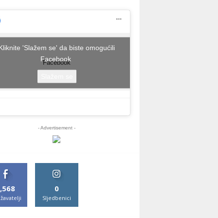
Kliknite 'Slažem se' da biste omogućili
Facebook
Facebook
Slažem se
- Advertisement -
,568
0
žavatelji
Sljedbenici