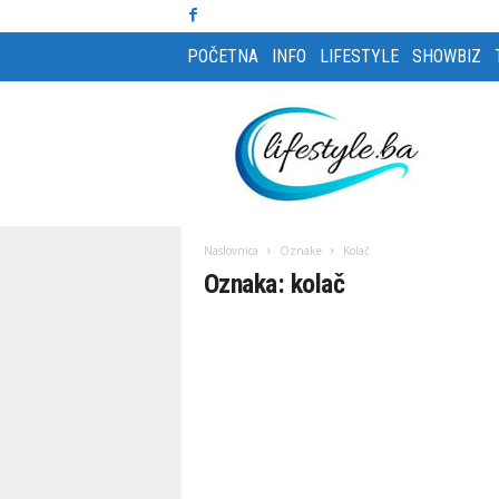
POČETNA
INFO
LIFESTYLE
SHOWBIZ
L
i
f
e
s
t
y
Naslovnica
Oznake
Kolač
l
Oznaka: kolač
e
m
a
g
a
z
i
n