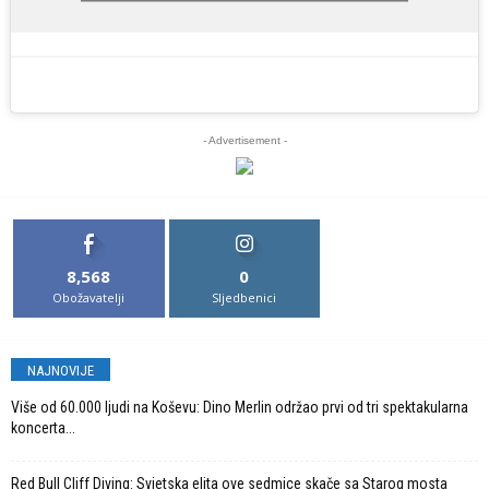
- Advertisement -
8,568
0
Obožavatelji
Sljedbenici
NAJNOVIJE
Više od 60.000 ljudi na Koševu: Dino Merlin održao prvi od tri spektakularna
koncerta...
Red Bull Cliff Diving: Svjetska elita ove sedmice skače sa Starog mosta