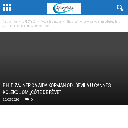
Naslovnica
LIFESTYLE
Moda & Ljepota
Bh. dizajnerica Aida Korman oduševila u
Cannesu kolekcijom „Côte de Rêve“
BH. DIZAJNERICA AIDA KORMAN ODUŠEVILA U CANNESU
KOLEKCIJOM „CÔTE DE RÊVE“
26/05/2026
0