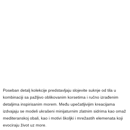
Poseban detalj kolekcije predstavljaju slojevite suknje od tila u
kombinaciji sa pažljivo oblikovanim korsetima i ručno izrađenim
detaljima inspirisanim morem. Među upečatljivijim kreacijama
izdvajaju se modeli ukrašeni minijaturnim zlatnim sidrima kao omaž
mediteranskoj obali, kao i motivi školjki i mrežastih elemenata koji
evociraju život uz more.