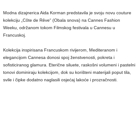
Modna dizajnerica
Aida Korman
predstavila je svoju novu couture
kolekciju „Côte de Rêve“ (Obala snova) na Cannes Fashion
Weeku, održanom tokom Filmskog festivala u Cannesu u
Francuskoj.
Kolekcija inspirisana Francuskom rivijerom, Mediteranom i
elegancijom Cannesa donosi spoj ženstvenosti, pokreta i
sofisticiranog glamura. Eterične siluete, raskošni volumeni i pastelni
tonovi dominiraju kolekcijom, dok su korišteni materijali poput tila,
svile i čipke dodatno naglasili osjećaj lakoće i prozračnosti.