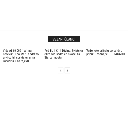
VEZANI ČLANCI
Više od 60.000 ljudi na
Red Bull Cliff Diving: Svjetska
Torbe koje pričaju porodičnu
Koševu: Dino Merlin održao
elita ove sedmice skače sa
priču: Upoznajte HD BAKADO
prvi od tri spektakularna
Starog mosta
koncerta u Sarajevu