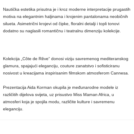
Nautička estetika prisutna je i kroz moderne interpretacije prugastih
motiva na elegantnim haljinama i krojenim pantalonama neobičnih
silueta. Asimetrični krojevi od čipke, floralni detalji i topli tonovi
dodatno su naglasili romantičnu i teatralnu dimenziju kolekcije.
Kolekcija „Côte de Rêve“ donosi viziju savremenog mediteranskog
glamura, spajajući eleganciju, couture zanatstvo i sofisticiranu
nosivost u kreacijama inspirisanim filmskom atmosferom Cannesa.
Prezentacija
Aida Korman
okupila je međunarodne modele iz
različitih dijelova svijeta, uz prisustvo Miss Maman Africa, u
atmosferi koja je spojila modu, različite kulture i savremenu
eleganciju.