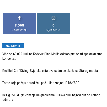
8,568
0
Obožavatelji
Sljedbenici
NAJNOVIJE
Više od 60.000 ljudi na Koševu: Dino Merlin održao prvi od tri spektakularna
koncerta...
Red Bull Cliff Diving: Svjetska elita ove sedmice skače sa Starog mosta
Torbe koje pričaju porodičnu priču: Upoznajte HD BAKADO
Bez gužvi i dugih čekanja na granicama: Turska nudi najbrži put do ljetnog
odmora