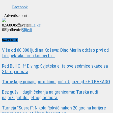
Facebook
- Advertisement -
8,568
Obožavatelji
Lajkaj
0
Sljedbenici
Slijedi
NAJNOVIJE
Više od 60.000 ljudi na Koševu: Dino Merlin održao prvi od
tri spektakularna koncerta...
Red Bull Cliff Diving: Svjetska elita ove sedmice skače sa
Starog mosta
Torbe koje pričaju porodičnu priču: Upoznajte HD BAKADO
Bez gužvi i dugih čekanja na granicama: Turska nudi
najbrži put do ljetnog odmora
Turneja “Susret”: Nikola Rokvić nakon 20 godina karijere