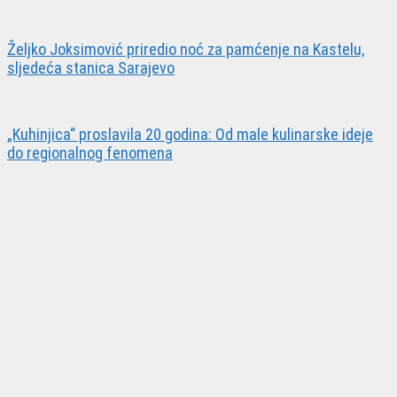
Željko Joksimović priredio noć za pamćenje na Kastelu,
sljedeća stanica Sarajevo
„Kuhinjica“ proslavila 20 godina: Od male kulinarske ideje
do regionalnog fenomena