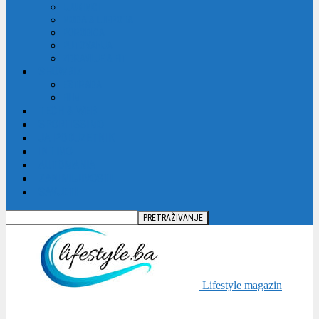
LJUBIMCI
MODA & LJEPOTA
PORODICA
PUTOVANJA
ZDRAVLJE & FIT
SHOWBIZ
ESTRADA
FILM
TECH & WEB
SPORTISSIMO
JA PODUZETNIK
INTIMO
AUTOMANIA
ZANIMLJIVOSTI
SAVJETI
Lifestyle magazin