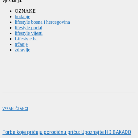
vježbanja.
OZNAKE
hodanje
lifestyle bosna i hercegovina
lifestyle portal
lifestyle vijesti
Lifestyle.ba
trčanje
zdravlje
VEZANI ČLANCI
Torbe koje pričaju porodičnu priču: Upoznajte HD BAKADO