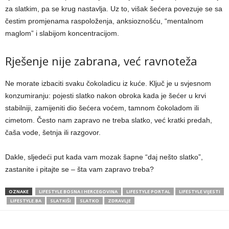
za slatkim, pa se krug nastavlja. Uz to, višak šećera povezuje se sa
čestim promjenama raspoloženja, anksioznošću, “mentalnom
maglom” i slabijom koncentracijom.
Rješenje nije zabrana, već ravnoteža
Ne morate izbaciti svaku čokoladicu iz kuće. Ključ je u svjesnom
konzumiranju: pojesti slatko nakon obroka kada je šećer u krvi
stabilniji, zamijeniti dio šećera voćem, tamnom čokoladom ili
cimetom. Često nam zapravo ne treba slatko, već kratki predah,
čaša vode, šetnja ili razgovor.
Dakle, sljedeći put kada vam mozak šapne “daj nešto slatko”,
zastanite i pitajte se – šta vam zapravo treba?
OZNAKE
LIFESTYLE BOSNA I HERCEGOVINA
LIFESTYLE PORTAL
LIFESTYLE VIJESTI
LIFESTYLE.BA
SLATKIŠI
SLATKO
ZDRAVLJE