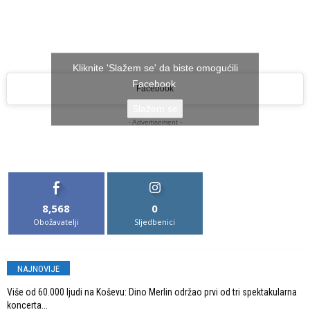
Kliknite 'Slažem se' da biste omogućili
Facebook
Facebook
Slažem se
- Advertisement -
8,568
0
Obožavatelji
Sljedbenici
NAJNOVIJE
Više od 60.000 ljudi na Koševu: Dino Merlin održao prvi od tri spektakularna
koncerta...