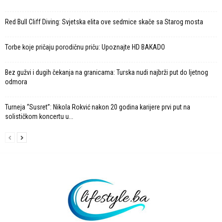
Red Bull Cliff Diving: Svjetska elita ove sedmice skače sa Starog mosta
Torbe koje pričaju porodičnu priču: Upoznajte HD BAKADO
Bez gužvi i dugih čekanja na granicama: Turska nudi najbrži put do ljetnog
odmora
Turneja “Susret”: Nikola Rokvić nakon 20 godina karijere prvi put na
solističkom koncertu u...