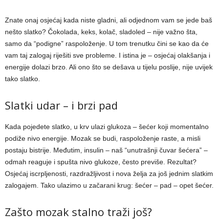
Znate onaj osjećaj kada niste gladni, ali odjednom vam se jede baš
nešto slatko? Čokolada, keks, kolač, sladoled – nije važno šta,
samo da “podigne” raspoloženje. U tom trenutku čini se kao da će
vam taj zalogaj riješiti sve probleme. I istina je – osjećaj olakšanja i
energije dolazi brzo. Ali ono što se dešava u tijelu poslije, nije uvijek
tako slatko.
Slatki udar – i brzi pad
Kada pojedete slatko, u krv ulazi glukoza – šećer koji momentalno
podiže nivo energije. Mozak se budi, raspoloženje raste, a misli
postaju bistrije. Međutim, insulin – naš “unutrašnji čuvar šećera” –
odmah reaguje i spušta nivo glukoze, često previše. Rezultat?
Osjećaj iscrpljenosti, razdražljivost i nova želja za još jednim slatkim
zalogajem. Tako ulazimo u začarani krug: šećer – pad – opet šećer.
Zašto mozak stalno traži još?