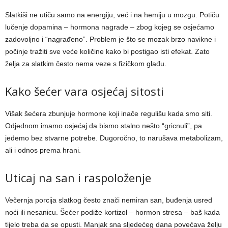
Slatkiši ne utiču samo na energiju, već i na hemiju u mozgu. Potiču
lučenje dopamina – hormona nagrade – zbog kojeg se osjećamo
zadovoljno i “nagrađeno”. Problem je što se mozak brzo navikne i
počinje tražiti sve veće količine kako bi postigao isti efekat. Zato
želja za slatkim često nema veze s fizičkom glađu.
Kako šećer vara osjećaj sitosti
Višak šećera zbunjuje hormone koji inače regulišu kada smo siti.
Odjednom imamo osjećaj da bismo stalno nešto “gricnuli”, pa
jedemo bez stvarne potrebe. Dugoročno, to narušava metabolizam,
ali i odnos prema hrani.
Uticaj na san i raspoloženje
Večernja porcija slatkog često znači nemiran san, buđenja usred
noći ili nesanicu. Šećer podiže kortizol – hormon stresa – baš kada
tijelo treba da se opusti. Manjak sna sljedećeg dana povećava želju