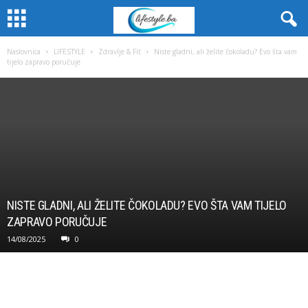
Naslovnica
LIFESTYLE
Zdravlje & Fit
Niste gladni, ali želite čokoladu? Evo šta vam
tijelo zapravo poručuje
NISTE GLADNI, ALI ŽELITE ČOKOLADU? EVO ŠTA VAM TIJELO
ZAPRAVO PORUČUJE
14/08/2025
0