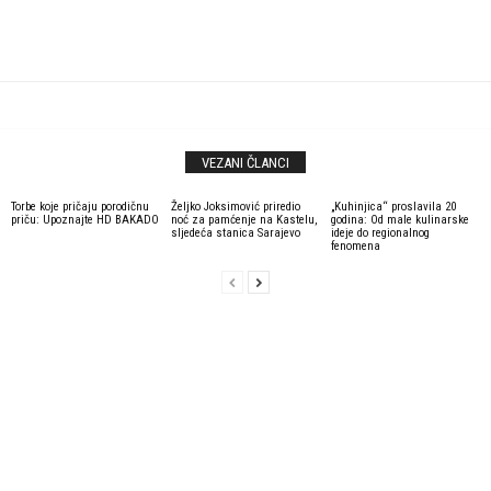
VEZANI ČLANCI
Torbe koje pričaju porodičnu
Željko Joksimović priredio
„Kuhinjica“ proslavila 20
priču: Upoznajte HD BAKADO
noć za pamćenje na Kastelu,
godina: Od male kulinarske
sljedeća stanica Sarajevo
ideje do regionalnog
fenomena