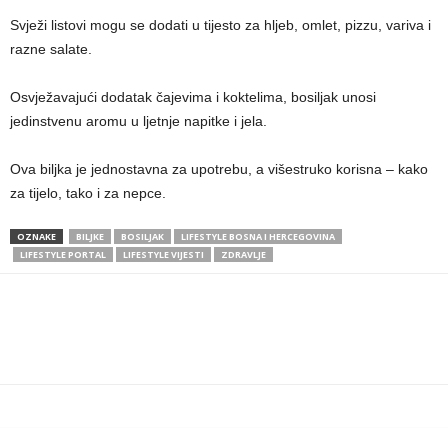
Svježi listovi mogu se dodati u tijesto za hljeb, omlet, pizzu, variva i
razne salate.
Osvježavajući dodatak čajevima i koktelima, bosiljak unosi
jedinstvenu aromu u ljetnje napitke i jela.
Ova biljka je jednostavna za upotrebu, a višestruko korisna – kako
za tijelo, tako i za nepce.
OZNAKE
BILJKE
BOSILJAK
LIFESTYLE BOSNA I HERCEGOVINA
LIFESTYLE PORTAL
LIFESTYLE VIJESTI
ZDRAVLJE