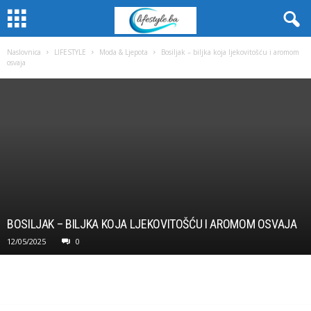
Naslovnica
LIFESTYLE
Moda & Ljepota
Bosiljak – biljka koja ljekovitošću i aromom
osvaja
BOSILJAK – BILJKA KOJA LJEKOVITOŠĆU I AROMOM OSVAJA
12/05/2025
0