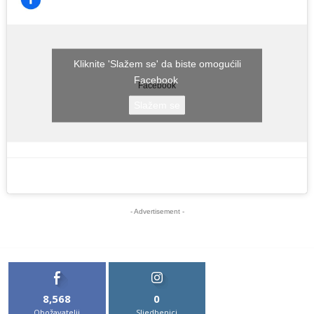
Kliknite 'Slažem se' da biste omogućili
Facebook
Facebook
Slažem se
- Advertisement -
8,568
0
Obožavatelji
Sljedbenici