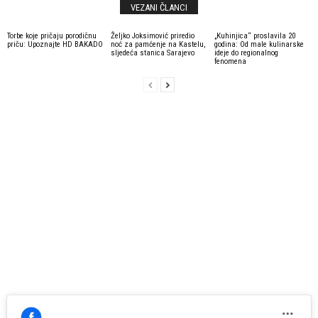
VEZANI ČLANCI
Torbe koje pričaju porodičnu
Željko Joksimović priredio
„Kuhinjica“ proslavila 20
priču: Upoznajte HD BAKADO
noć za pamćenje na Kastelu,
godina: Od male kulinarske
sljedeća stanica Sarajevo
ideje do regionalnog
fenomena