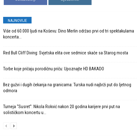
NAJNOVIJE
Više od 60.000 ljudi na Koševu: Dino Merlin održao prvi od tri spektakularna
koncerta...
Red Bull Cliff Diving: Svjetska elita ove sedmice skače sa Starog mosta
Torbe koje pričaju porodičnu priču: Upoznajte HD BAKADO
Bez gužvi i dugih čekanja na granicama: Turska nudi najbrži put do ljetnog
odmora
Turneja “Susret”: Nikola Rokvić nakon 20 godina karijere prvi put na
solističkom koncertu u...