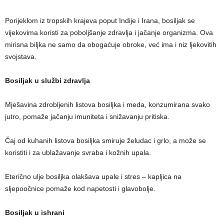
Porijeklom iz tropskih krajeva poput Indije i Irana, bosiljak se
vijekovima koristi za poboljšanje zdravlja i jačanje organizma. Ova
mirisna biljka ne samo da obogaćuje obroke, već ima i niz ljekovitih
svojstava.
Bosiljak u službi zdravlja
Mješavina zdrobljenih listova bosiljka i meda, konzumirana svako
jutro, pomaže jačanju imuniteta i snižavanju pritiska.
Čaj od kuhanih listova bosiljka smiruje želudac i grlo, a može se
koristiti i za ublažavanje svraba i kožnih upala.
Eterično ulje bosiljka olakšava upale i stres – kapljica na
sljepoočnice pomaže kod napetosti i glavobolje.
Bosiljak u ishrani