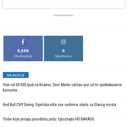
- Advertisement -
8,568
0
Obožavatelji
Sljedbenici
NAJNOVIJE
Više od 60.000 ljudi na Koševu: Dino Merlin održao prvi od tri spektakularna
koncerta...
Red Bull Cliff Diving: Svjetska elita ove sedmice skače sa Starog mosta
Torbe koje pričaju porodičnu priču: Upoznajte HD BAKADO