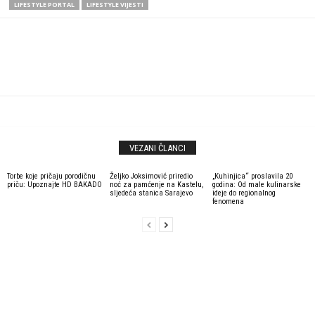
LIFESTYLE PORTAL
LIFESTYLE VIJESTI
VEZANI ČLANCI
Torbe koje pričaju porodičnu
Željko Joksimović priredio
„Kuhinjica“ proslavila 20
priču: Upoznajte HD BAKADO
noć za pamćenje na Kastelu,
godina: Od male kulinarske
sljedeća stanica Sarajevo
ideje do regionalnog
fenomena