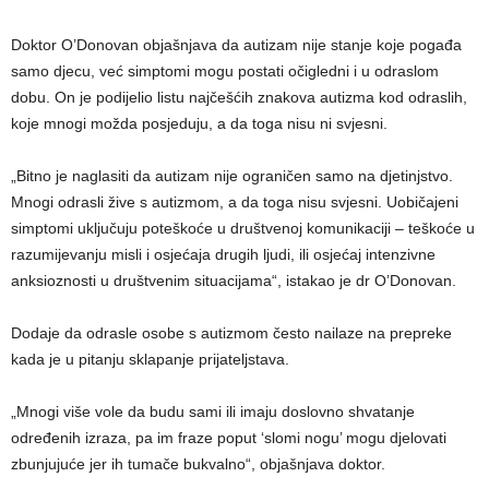
Doktor O’Donovan objašnjava da autizam nije stanje koje pogađa
samo djecu, već simptomi mogu postati očigledni i u odraslom
dobu. On je podijelio listu najčešćih znakova autizma kod odraslih,
koje mnogi možda posjeduju, a da toga nisu ni svjesni.
„Bitno je naglasiti da autizam nije ograničen samo na djetinjstvo.
Mnogi odrasli žive s autizmom, a da toga nisu svjesni. Uobičajeni
simptomi uključuju poteškoće u društvenoj komunikaciji – teškoće u
razumijevanju misli i osjećaja drugih ljudi, ili osjećaj intenzivne
anksioznosti u društvenim situacijama“, istakao je dr O’Donovan.
Dodaje da odrasle osobe s autizmom često nailaze na prepreke
kada je u pitanju sklapanje prijateljstava.
„Mnogi više vole da budu sami ili imaju doslovno shvatanje
određenih izraza, pa im fraze poput ‘slomi nogu’ mogu djelovati
zbunjujuće jer ih tumače bukvalno“, objašnjava doktor.