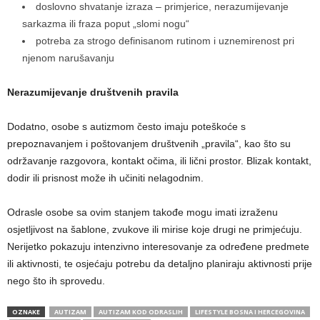
doslovno shvatanje izraza – primjerice, nerazumijevanje
sarkazma ili fraza poput „slomi nogu“
potreba za strogo definisanom rutinom i uznemirenost pri
njenom narušavanju
Nerazumijevanje društvenih pravila
Dodatno, osobe s autizmom često imaju poteškoće s
prepoznavanjem i poštovanjem društvenih „pravila“, kao što su
održavanje razgovora, kontakt očima, ili lični prostor. Blizak kontakt,
dodir ili prisnost može ih učiniti nelagodnim.
Odrasle osobe sa ovim stanjem takođe mogu imati izraženu
osjetljivost na šablone, zvukove ili mirise koje drugi ne primjećuju.
Nerijetko pokazuju intenzivno interesovanje za određene predmete
ili aktivnosti, te osjećaju potrebu da detaljno planiraju aktivnosti prije
nego što ih sprovedu.
OZNAKE
AUTIZAM
AUTIZAM KOD ODRASLIH
LIFESTYLE BOSNA I HERCEGOVINA