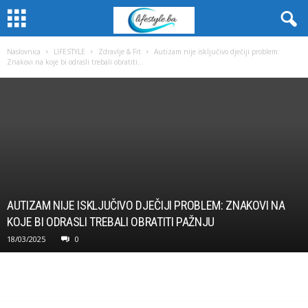
Naslovnica
LIFESTYLE
Zdravlje & Fit
Autizam nije isključivo dječiji problem:
Znakovi na koje bi odrasli trebali obratiti...
AUTIZAM NIJE ISKLJUČIVO DJEČIJI PROBLEM: ZNAKOVI NA
KOJE BI ODRASLI TREBALI OBRATITI PAŽNJU
18/03/2025
0