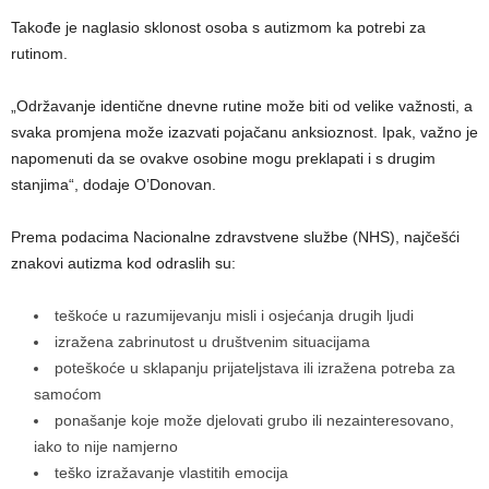
Takođe je naglasio sklonost osoba s autizmom ka potrebi za
rutinom.
„Održavanje identične dnevne rutine može biti od velike važnosti, a
svaka promjena može izazvati pojačanu anksioznost. Ipak, važno je
napomenuti da se ovakve osobine mogu preklapati i s drugim
stanjima“, dodaje O’Donovan.
Prema podacima Nacionalne zdravstvene službe (NHS), najčešći
znakovi autizma kod odraslih su:
teškoće u razumijevanju misli i osjećanja drugih ljudi
izražena zabrinutost u društvenim situacijama
poteškoće u sklapanju prijateljstava ili izražena potreba za
samoćom
ponašanje koje može djelovati grubo ili nezainteresovano,
iako to nije namjerno
teško izražavanje vlastitih emocija