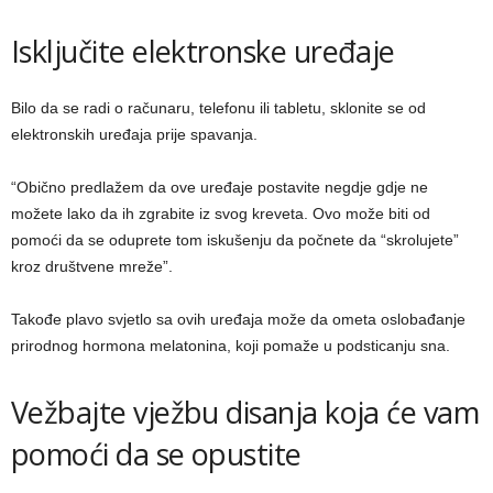
Isključite elektronske uređaje
Bilo da se radi o računaru, telefonu ili tabletu, sklonite se od
elektronskih uređaja prije spavanja.
“Obično predlažem da ove uređaje postavite negdje gdje ne
možete lako da ih zgrabite iz svog kreveta. Ovo može biti od
pomoći da se oduprete tom iskušenju da počnete da “skrolujete”
kroz društvene mreže”.
Takođe plavo svjetlo sa ovih uređaja može da ometa oslobađanje
prirodnog hormona melatonina, koji pomaže u podsticanju sna.
Vežbajte vježbu disanja koja će vam
pomoći da se opustite