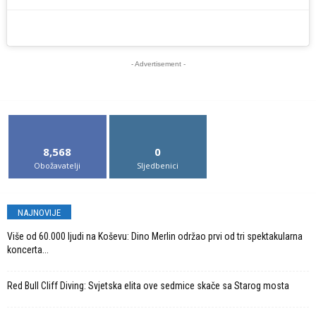
- Advertisement -
8,568
0
Obožavatelji
Sljedbenici
NAJNOVIJE
Više od 60.000 ljudi na Koševu: Dino Merlin održao prvi od tri spektakularna
koncerta...
Red Bull Cliff Diving: Svjetska elita ove sedmice skače sa Starog mosta