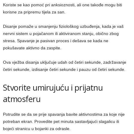
Koriste se kao pomoć pri anksioznosti, ali one takođe mogu biti
korisne za pripremu tijela za san.
Disanje pomaže u smanjenju fiziološkog uzbuđenja, kada je vaš
nervni sistem u pojačanom ili aktiviranom stanju, obično zbog
stresa. Spavanje je pasivan proces i dešava se kada ne
pokušavate aktivno da zaspite.
Ova vježba disanja uključuje udah od četiri sekunde, zadržavanje
četiri sekunde, izdisanje četiri sekunde i pauzu od četiri sekunde.
Stvorite umirujuću i prijatnu
atmosferu
Potrudite se da se prije spavanja bavite aktivnostima za koje nije
potreban ekran. Provedite pet minuta sastavljajući slagalicu ili
bojeći stranicu u bojanki za odrasle.