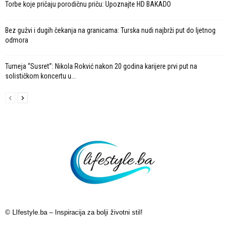
Torbe koje pričaju porodičnu priču: Upoznajte HD BAKADO
Bez gužvi i dugih čekanja na granicama: Turska nudi najbrži put do ljetnog
odmora
Turneja “Susret”: Nikola Rokvić nakon 20 godina karijere prvi put na
solističkom koncertu u...
© LIfestyle.ba – Inspiracija za bolji životni stil!