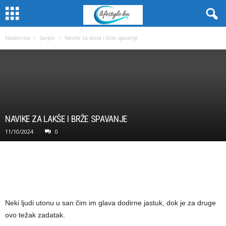
Naslovnica
Savjeti
Navike za lakše i brže spavanje
NAVIKE ZA LAKŠE I BRŽE SPAVANJE
11/10/2024
0
Neki ljudi utonu u san čim im glava dodirne jastuk, dok je za druge
ovo težak zadatak.