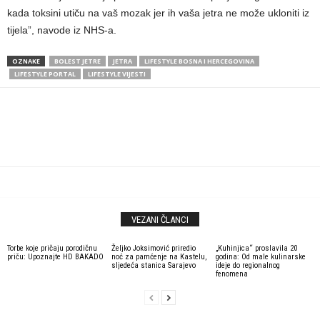
kada toksini utiču na vaš mozak jer ih vaša jetra ne može ukloniti iz
tijela”, navode iz NHS-a.
OZNAKE
BOLEST JETRE
JETRA
LIFESTYLE BOSNA I HERCEGOVINA
LIFESTYLE PORTAL
LIFESTYLE VIJESTI
VEZANI ČLANCI
Torbe koje pričaju porodičnu
Željko Joksimović priredio
„Kuhinjica“ proslavila 20
priču: Upoznajte HD BAKADO
noć za pamćenje na Kastelu,
godina: Od male kulinarske
sljedeća stanica Sarajevo
ideje do regionalnog
fenomena