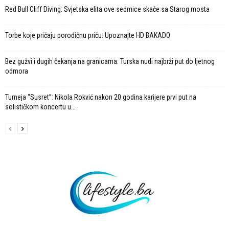
Red Bull Cliff Diving: Svjetska elita ove sedmice skače sa Starog mosta
Torbe koje pričaju porodičnu priču: Upoznajte HD BAKADO
Bez gužvi i dugih čekanja na granicama: Turska nudi najbrži put do ljetnog
odmora
Turneja “Susret”: Nikola Rokvić nakon 20 godina karijere prvi put na
solističkom koncertu u...