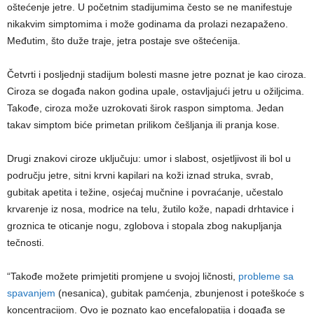
oštećenje jetre. U početnim stadijumima često se ne manifestuje
nikakvim simptomima i može godinama da prolazi nezapaženo.
Međutim, što duže traje, jetra postaje sve oštećenija.
Četvrti i posljednji stadijum bolesti masne jetre poznat je kao ciroza.
Ciroza se događa nakon godina upale, ostavljajući jetru u ožiljcima.
Takođe, ciroza može uzrokovati širok raspon simptoma. Jedan
takav simptom biće primetan prilikom češljanja ili pranja kose.
Drugi znakovi ciroze uključuju: umor i slabost, osjetljivost ili bol u
području jetre, sitni krvni kapilari na koži iznad struka, svrab,
gubitak apetita i težine, osjećaj mučnine i povraćanje, učestalo
krvarenje iz nosa, modrice na telu, žutilo kože, napadi drhtavice i
groznica te oticanje nogu, zglobova i stopala zbog nakupljanja
tečnosti.
“Takođe možete primjetiti promjene u svojoj ličnosti,
probleme sa
spavanjem
(nesanica), gubitak pamćenja, zbunjenost i poteškoće s
koncentracijom. Ovo je poznato kao encefalopatija i događa se