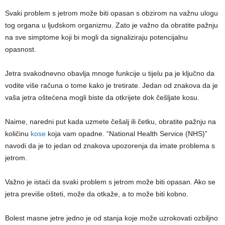
Svaki problem s jetrom može biti opasan s obzirom na važnu ulogu
tog organa u ljudskom organizmu. Zato je važno da obratite pažnju
na sve simptome koji bi mogli da signaliziraju potencijalnu
opasnost.
Jetra svakodnevno obavlja mnoge funkcije u tijelu pa je ključno da
vodite više računa o tome kako je tretirate. Jedan od znakova da je
vaša jetra oštećena mogli biste da otkrijete dok češljate kosu.
Naime, naredni put kada uzmete češalj ili četku, obratite pažnju na
količinu
kose
koja vam opadne. “National Health Service (NHS)”
navodi da je to jedan od znakova upozorenja da imate problema s
jetrom.
Važno je istaći da svaki problem s jetrom može biti opasan. Ako se
jetra previše ošteti, može da otkaže, a to može biti kobno.
Bolest masne jetre jedno je od stanja koje može uzrokovati ozbiljno