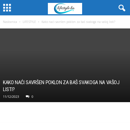
Naslovnica
LIFESTYLE
Kako naći savršen poklon za baš svakoga na vašoj listi?
KAKO NAĆI SAVRŠEN POKLON ZA BAŠ SVAKOGA NA VAŠOJ
LISTI?
11/12/2023
0