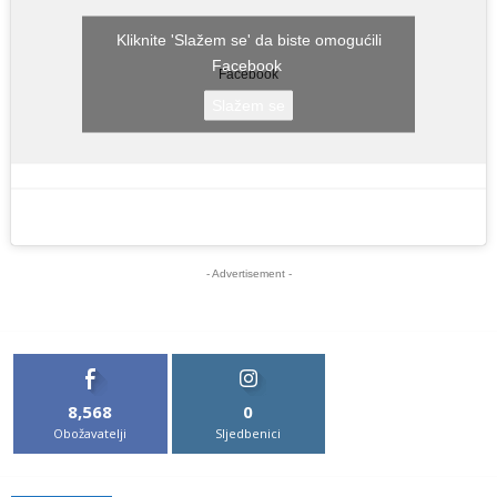
Kliknite 'Slažem se' da biste omogućili
Facebook
Facebook
Slažem se
- Advertisement -
8,568
0
Obožavatelji
Sljedbenici