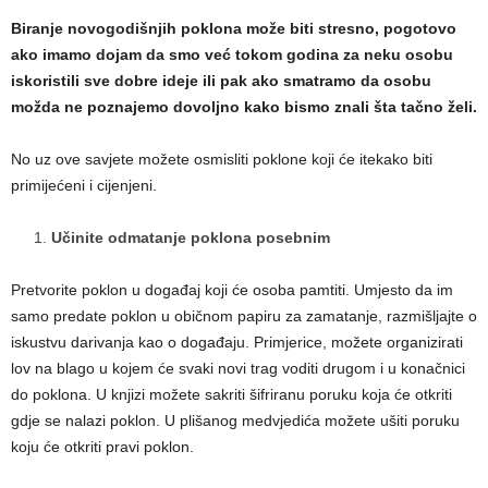
Biranje novogodišnjih poklona može biti stresno, pogotovo
ako imamo dojam da smo već tokom godina za neku osobu
iskoristili sve dobre ideje ili pak ako smatramo da osobu
možda ne poznajemo dovoljno kako bismo znali šta tačno želi.
No uz ove savjete možete osmisliti poklone koji će itekako biti
primijećeni i cijenjeni.
Učinite odmatanje poklona posebnim
Pretvorite poklon u događaj koji će osoba pamtiti. Umjesto da im
samo predate poklon u običnom papiru za zamatanje, razmišljajte o
iskustvu darivanja kao o događaju. Primjerice, možete organizirati
lov na blago u kojem će svaki novi trag voditi drugom i u konačnici
do poklona. U knjizi možete sakriti šifriranu poruku koja će otkriti
gdje se nalazi poklon. U plišanog medvjedića možete ušiti poruku
koju će otkriti pravi poklon.