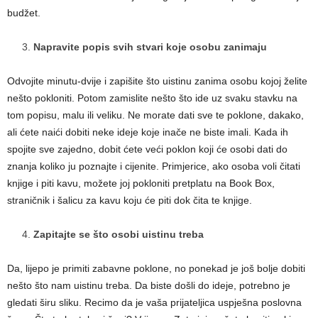
budžet.
Napravite popis svih stvari koje osobu zanimaju
Odvojite minutu-dvije i zapišite što uistinu zanima osobu kojoj želite
nešto pokloniti. Potom zamislite nešto što ide uz svaku stavku na
tom popisu, malu ili veliku. Ne morate dati sve te poklone, dakako,
ali ćete naići dobiti neke ideje koje inače ne biste imali. Kada ih
spojite sve zajedno, dobit ćete veći poklon koji će osobi dati do
znanja koliko ju poznajte i cijenite. Primjerice, ako osoba voli čitati
knjige i piti kavu, možete joj pokloniti pretplatu na Book Box,
straničnik i šalicu za kavu koju će piti dok čita te knjige.
Zapitajte se što osobi uistinu treba
Da, lijepo je primiti zabavne poklone, no ponekad je još bolje dobiti
nešto što nam uistinu treba. Da biste došli do ideje, potrebno je
gledati širu sliku. Recimo da je vaša prijateljica uspješna poslovna