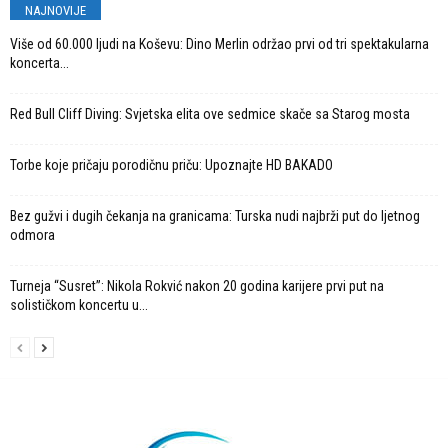
NAJNOVIJE
Više od 60.000 ljudi na Koševu: Dino Merlin održao prvi od tri spektakularna
koncerta...
Red Bull Cliff Diving: Svjetska elita ove sedmice skače sa Starog mosta
Torbe koje pričaju porodičnu priču: Upoznajte HD BAKADO
Bez gužvi i dugih čekanja na granicama: Turska nudi najbrži put do ljetnog
odmora
Turneja “Susret”: Nikola Rokvić nakon 20 godina karijere prvi put na
solističkom koncertu u...