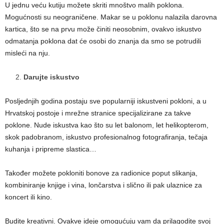
U jednu veću kutiju možete skriti mnoštvo malih poklona.
Mogućnosti su neograničene. Makar se u poklonu nalazila darovna
kartica, što se na prvu može činiti neosobnim, ovakvo iskustvo
odmatanja poklona dat će osobi do znanja da smo se potrudili
misleći na nju.
Darujte iskustvo
Posljednjih godina postaju sve popularniji iskustveni pokloni, a u
Hrvatskoj postoje i mrežne stranice specijalizirane za takve
poklone. Nude iskustva kao što su let balonom, let helikopterom,
skok padobranom, iskustvo profesionalnog fotografiranja, tečaja
kuhanja i pripreme slastica…
Također možete pokloniti bonove za radionice poput slikanja,
kombiniranje knjige i vina, lončarstva i slično ili pak ulaznice za
koncert ili kino.
Budite kreativni. Ovakve ideje omogućuju vam da prilagodite svoj