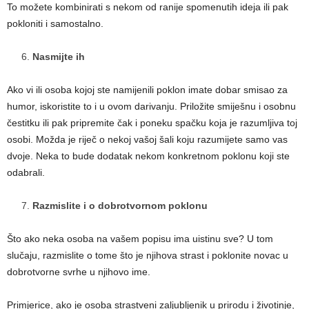
To možete kombinirati s nekom od ranije spomenutih ideja ili pak
pokloniti i samostalno.
Nasmijte ih
Ako vi ili osoba kojoj ste namijenili poklon imate dobar smisao za
humor, iskoristite to i u ovom darivanju. Priložite smiješnu i osobnu
čestitku ili pak pripremite čak i poneku spačku koja je razumljiva toj
osobi. Možda je riječ o nekoj vašoj šali koju razumijete samo vas
dvoje. Neka to bude dodatak nekom konkretnom poklonu koji ste
odabrali.
Razmislite i o dobrotvornom poklonu
Što ako neka osoba na vašem popisu ima uistinu sve? U tom
slučaju, razmislite o tome što je njihova strast i poklonite novac u
dobrotvorne svrhe u njihovo ime.
Primjerice, ako je osoba strastveni zaljubljenik u prirodu i životinje,