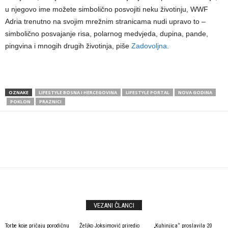
u njegovo ime možete simbolično posvojiti neku životinju, WWF
Adria trenutno na svojim mrežnim stranicama nudi upravo to –
simbolično posvajanje risa, polarnog medvjeda, dupina, pande,
pingvina i mnogih drugih životinja, piše
Zadovoljna
.
OZNAKE
LIFESTYLE BOSNA I HERCEGOVINA
LIFESTYLE PORTAL
NOVA GODINA
POKLON
PRAZNICI
VEZANI ČLANCI
Torbe koje pričaju porodičnu
Željko Joksimović priredio
„Kuhinjica“ proslavila 20