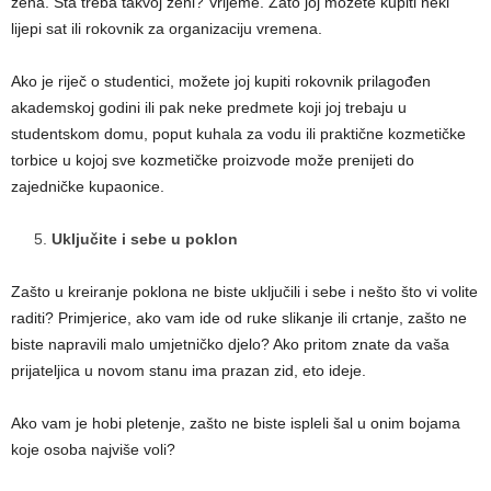
žena. Šta treba takvoj ženi? Vrijeme. Zato joj možete kupiti neki
lijepi sat ili rokovnik za organizaciju vremena.
Ako je riječ o studentici, možete joj kupiti rokovnik prilagođen
akademskoj godini ili pak neke predmete koji joj trebaju u
studentskom domu, poput kuhala za vodu ili praktične kozmetičke
torbice u kojoj sve kozmetičke proizvode može prenijeti do
zajedničke kupaonice.
Uključite i sebe u poklon
Zašto u kreiranje poklona ne biste uključili i sebe i nešto što vi volite
raditi? Primjerice, ako vam ide od ruke slikanje ili crtanje, zašto ne
biste napravili malo umjetničko djelo? Ako pritom znate da vaša
prijateljica u novom stanu ima prazan zid, eto ideje.
Ako vam je hobi pletenje, zašto ne biste ispleli šal u onim bojama
koje osoba najviše voli?