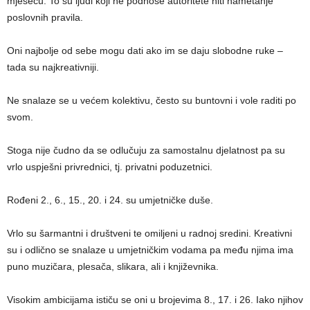
mjesecu. To su ljudi koji ne podnose autoritete niti nametanje
poslovnih pravila.
Oni najbolje od sebe mogu dati ako im se daju slobodne ruke –
tada su najkreativniji.
Ne snalaze se u većem kolektivu, često su buntovni i vole raditi po
svom.
Stoga nije čudno da se odlučuju za samostalnu djelatnost pa su
vrlo uspješni privrednici, tj. privatni poduzetnici.
Rođeni 2., 6., 15., 20. i 24. su umjetničke duše.
Vrlo su šarmantni i društveni te omiljeni u radnoj sredini. Kreativni
su i odlično se snalaze u umjetničkim vodama pa među njima ima
puno muzičara, plesača, slikara, ali i književnika.
Visokim ambicijama ističu se oni u brojevima 8., 17. i 26. Iako njihov