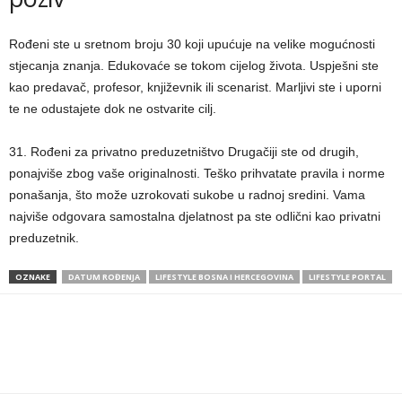
Rođeni ste u sretnom broju 30 koji upućuje na velike mogućnosti
stjecanja znanja. Edukovaće se tokom cijelog života. Uspješni ste
kao predavač, profesor, književnik ili scenarist. Marljivi ste i uporni
te ne odustajete dok ne ostvarite cilj.
31. Rođeni za privatno preduzetništvo Drugačiji ste od drugih,
ponajviše zbog vaše originalnosti. Teško prihvatate pravila i norme
ponašanja, što može uzrokovati sukobe u radnoj sredini. Vama
najviše odgovara samostalna djelatnost pa ste odlični kao privatni
preduzetnik.
OZNAKE
DATUM ROĐENJA
LIFESTYLE BOSNA I HERCEGOVINA
LIFESTYLE PORTAL