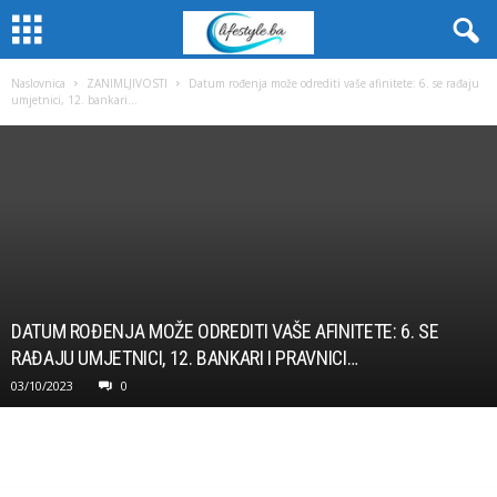
Naslovnica
ZANIMLJIVOSTI
Datum rođenja može odrediti vaše afinitete: 6. se rađaju
umjetnici, 12. bankari...
DATUM ROĐENJA MOŽE ODREDITI VAŠE AFINITETE: 6. SE
RAĐAJU UMJETNICI, 12. BANKARI I PRAVNICI…
03/10/2023
0