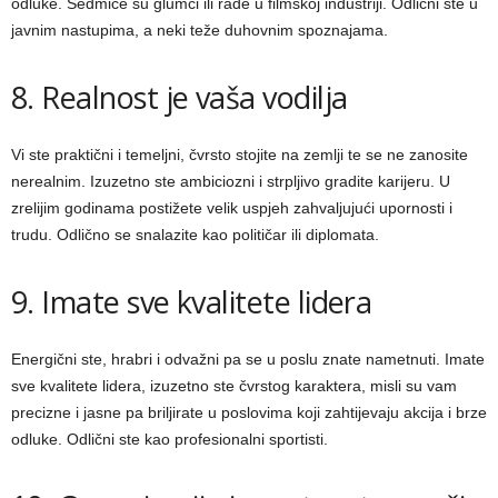
odluke. Sedmice su glumci ili rade u filmskoj industriji. Odlični ste u
javnim nastupima, a neki teže duhovnim spoznajama.
8. Realnost je vaša vodilja
Vi ste praktični i temeljni, čvrsto stojite na zemlji te se ne zanosite
nerealnim. Izuzetno ste ambiciozni i strpljivo gradite karijeru. U
zrelijim godinama postižete velik uspjeh zahvaljujući upornosti i
trudu. Odlično se snalazite kao političar ili diplomata.
9. Imate sve kvalitete lidera
Energični ste, hrabri i odvažni pa se u poslu znate nametnuti. Imate
sve kvalitete lidera, izuzetno ste čvrstog karaktera, misli su vam
precizne i jasne pa briljirate u poslovima koji zahtijevaju akcija i brze
odluke. Odlični ste kao profesionalni sportisti.