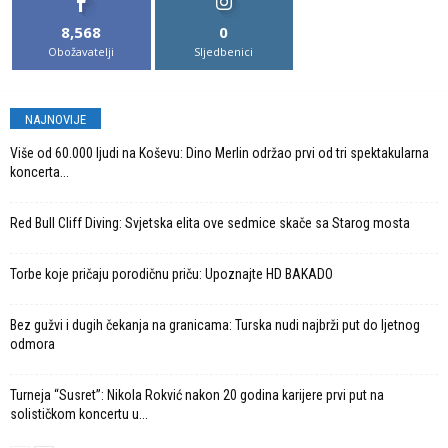
8,568
0
Obožavatelji
Sljedbenici
NAJNOVIJE
Više od 60.000 ljudi na Koševu: Dino Merlin održao prvi od tri spektakularna
koncerta...
Red Bull Cliff Diving: Svjetska elita ove sedmice skače sa Starog mosta
Torbe koje pričaju porodičnu priču: Upoznajte HD BAKADO
Bez gužvi i dugih čekanja na granicama: Turska nudi najbrži put do ljetnog
odmora
Turneja “Susret”: Nikola Rokvić nakon 20 godina karijere prvi put na
solističkom koncertu u...