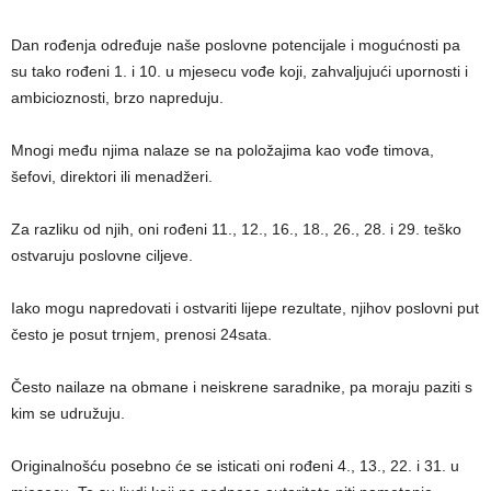
Dan rođenja određuje naše poslovne potencijale i mogućnosti pa
su tako rođeni 1. i 10. u mjesecu vođe koji, zahvaljujući upornosti i
ambicioznosti, brzo napreduju.
Mnogi među njima nalaze se na položajima kao vođe timova,
šefovi, direktori ili menadžeri.
Za razliku od njih, oni rođeni 11., 12., 16., 18., 26., 28. i 29. teško
ostvaruju poslovne ciljeve.
Iako mogu napredovati i ostvariti lijepe rezultate, njihov poslovni put
često je posut trnjem, prenosi 24sata.
Često nailaze na obmane i neiskrene saradnike, pa moraju paziti s
kim se udružuju.
Originalnošću posebno će se isticati oni rođeni 4., 13., 22. i 31. u