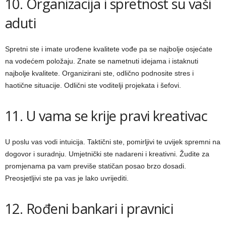
10. Organizacija i spretnost su vaši
aduti
Spretni ste i imate urođene kvalitete vođe pa se najbolje osjećate
na vodećem položaju. Znate se nametnuti idejama i istaknuti
najbolje kvalitete. Organizirani ste, odlično podnosite stres i
haotične situacije. Odlični ste voditelji projekata i šefovi.
11. U vama se krije pravi kreativac
U poslu vas vodi intuicija. Taktični ste, pomirljivi te uvijek spremni na
dogovor i suradnju. Umjetnički ste nadareni i kreativni. Žudite za
promjenama pa vam previše statičan posao brzo dosadi.
Preosjetljivi ste pa vas je lako uvrijediti.
12. Rođeni bankari i pravnici