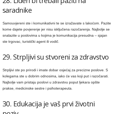
28. Lideri bi trebali paziti na
saradnike
Samouvjereni ste i komunikativni te se izražavate s lakoćom. Pazite
kome dajete povjerenje jer nisu isključena razočarenja. Najbolje se
snalazite u poslovima u kojima je komunikacija presudna – sjajan
ste trgovac, turistički agent ili vodič.
29. Strpljivi su stvoreni za zdravstvo
Strpljivi ste po prirodi i imate dobar osjećaj za precizne poslove. S
kolegama ste u dobrim odnosima, iako će vas koji put i razočarati.
Najbolje vam pristaju poslovi u zdravstvu poput ljekara opšte
prakse, medicinske sestre i psihoterapeuta.
30. Edukacija je vaš prvi životni
poziv