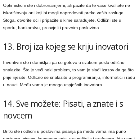
Optimistični ste i dobronamjerni, ali pazite da te vaše kvalitete ne
iskorištavaju oni koji bi mogli napredovati preko vaših zasluga.
Stoga, otvorite oči i pripazite s kime sarađujete. Odlični ste u
sportu, bankarstvu, prosvjeti i pravnim poslovima.
13. Broj iza kojeg se kriju inovatori
Inventivni ste i domišljati pa se gotovo u svakom poslu odlično
snalazite. Što je veći neki problem, to vam je slađi izazov da ga što
prije riješite. Odlično se snalazite u programiranju, informatici i radu
u nauci. Među vama je mnogo uspješnih inovatora.
14. Sve možete: Pisati, a znate i s
novcem
Britki ste i odlični u poslovima pisanja pa među vama ima puno
novinara, pisaca, komponovanja, prevoditelja i profesora. Ide vam i