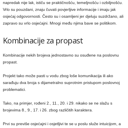
napredak nije lak, ističu se praktičnošću, temeljnošću i ozbiljnošću.
Vrlo su pouzdani, znaju čuvati povjerljive informacije i imaju jak
osjećaj odgovornosti. Često su i osamljeni jer djeluju suzdržano, ali
zapravo su vrlo osjećajni. Mnogi među njima bave se politikom.
Kombinacije za propast
Kombinacije nekih brojeva jednostavno su osuđene na poslovnu
propast.
Projekt tako može pasti u vodu zbog loše komunikacija ili ako
sarađuju dva broja s dijametralno suprotnim pristupom poslovnoj
problematici.
Tako, na primjer, rođeni 2., 11., 20. i 29. nikako se ne slažu s
brojevima 8., 9., 17. i 26. zbog različitih karaktera.
Prvi su previše osjećajni i osjetljivi te se u poslu služe intuicijom, a