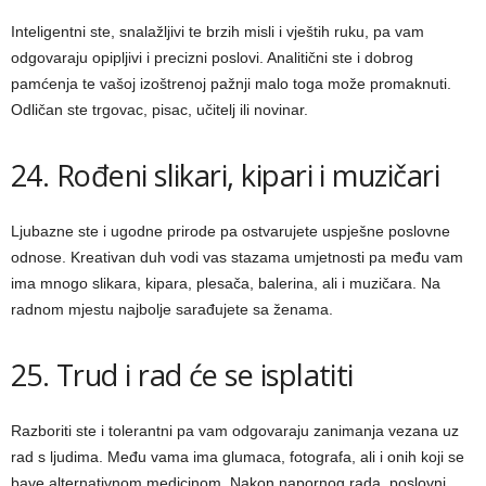
Inteligentni ste, snalažljivi te brzih misli i vještih ruku, pa vam
odgovaraju opipljivi i precizni poslovi. Analitični ste i dobrog
pamćenja te vašoj izoštrenoj pažnji malo toga može promaknuti.
Odličan ste trgovac, pisac, učitelj ili novinar.
24. Rođeni slikari, kipari i muzičari
Ljubazne ste i ugodne prirode pa ostvarujete uspješne poslovne
odnose. Kreativan duh vodi vas stazama umjetnosti pa među vam
ima mnogo slikara, kipara, plesača, balerina, ali i muzičara. Na
radnom mjestu najbolje sarađujete sa ženama.
25. Trud i rad će se isplatiti
Razboriti ste i tolerantni pa vam odgovaraju zanimanja vezana uz
rad s ljudima. Među vama ima glumaca, fotografa, ali i onih koji se
bave alternativnom medicinom. Nakon napornog rada, poslovni