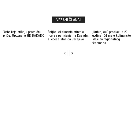
VEZANI ČLANCI
Torbe koje pričaju porodičnu
Željko Joksimović priredio
„Kuhinjica“ proslavila 20
priču: Upoznajte HD BAKADO
noć za pamćenje na Kastelu,
godina: Od male kulinarske
sljedeća stanica Sarajevo
ideje do regionalnog
fenomena