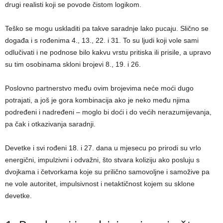
drugi realisti koji se povode čistom logikom.
Teško se mogu uskladiti pa takve saradnje lako pucaju. Slično se
događa i s rođenima 4., 13., 22. i 31. To su ljudi koji vole sami
odlučivati i ne podnose bilo kakvu vrstu pritiska ili prisile, a upravo
su tim osobinama skloni brojevi 8., 19. i 26.
Poslovno partnerstvo među ovim brojevima neće moći dugo
potrajati, a još je gora kombinacija ako je neko među njima
podređeni i nadređeni – moglo bi doći i do većih nerazumijevanja,
pa čak i otkazivanja saradnji.
Devetke i svi rođeni 18. i 27. dana u mjesecu po prirodi su vrlo
energični, impulzivni i odvažni, što stvara koliziju ako posluju s
dvojkama i četvorkama koje su prilično samovoljne i samožive pa
ne vole autoritet, impulsivnost i netaktičnost kojem su sklone
devetke.