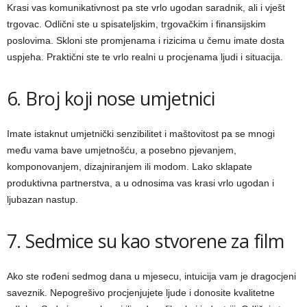
Krasi vas komunikativnost pa ste vrlo ugodan saradnik, ali i vješt
trgovac. Odlični ste u spisateljskim, trgovačkim i finansijskim
poslovima. Skloni ste promjenama i rizicima u čemu imate dosta
uspjeha. Praktični ste te vrlo realni u procjenama ljudi i situacija.
6. Broj koji nose umjetnici
Imate istaknut umjetnički senzibilitet i maštovitost pa se mnogi
među vama bave umjetnošću, a posebno pjevanjem,
komponovanjem, dizajniranjem ili modom. Lako sklapate
produktivna partnerstva, a u odnosima vas krasi vrlo ugodan i
ljubazan nastup.
7. Sedmice su kao stvorene za film
Ako ste rođeni sedmog dana u mjesecu, intuicija vam je dragocjeni
saveznik. Nepogrešivo procjenjujete ljude i donosite kvalitetne