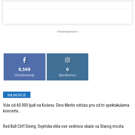
- Advertisement -
8,568
0
Obožavatelji
Sljedbenici
NAJNOVIJE
Više od 60.000 ljudi na Koševu: Dino Merlin održao prvi od tri spektakularna
koncerta...
Red Bull Cliff Diving: Svjetska elita ove sedmice skače sa Starog mosta