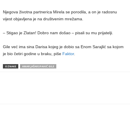
Njegova životna partnerica Mirela se porodila, a on je radosnu
vijest objavljena je na društvenim mrežama.
– Stigao je Zlatan! Dobro nam došao – pisali su mu prijatelji.
Gile već ima sina Darisa kojeg je dobio sa Enom Sarajlić sa kojom
je bio četiri godine u braku, piše
Faktor
.
OZNAKE
AMAR JAŠARSPAHIĆ GILE