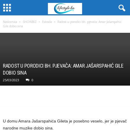
Naslovnica
SHOWBIZ
Estrada
Radost u porodici bh. pjevača: Amar Jašarspahić
Gile dobio sina
RADOST U PORODICI BH. PJEVAČA: AMAR JAŠARSPAHIĆ GILE
DOBIO SINA
25/03/2023
0
U domu Amara Jašarspahića Gileta je posebno veselo, jer je pjevač
narodne muzike dobio sina.