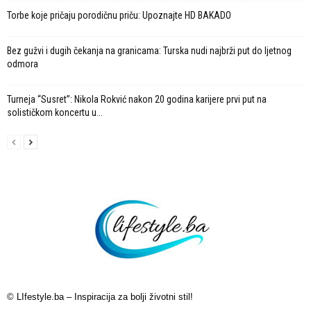
Torbe koje pričaju porodičnu priču: Upoznajte HD BAKADO
Bez gužvi i dugih čekanja na granicama: Turska nudi najbrži put do ljetnog
odmora
Turneja “Susret”: Nikola Rokvić nakon 20 godina karijere prvi put na
solističkom koncertu u...
© LIfestyle.ba – Inspiracija za bolji životni stil!