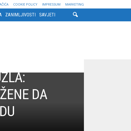
AČIĆA
COOKIE POLICY
IMPRESSUM
MARKETING
A
ZANIMLJIVOSTI
SAVJETI
ZLA:
 ŽENE DA
ODU