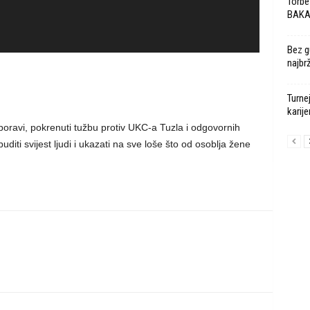
Torbe
BAK
Bez g
najbr
Turne
karije
oporavi, pokrenuti tužbu protiv UKC-a Tuzla i odgovornih
robuditi svijest ljudi i ukazati na sve loše što od osoblja žene