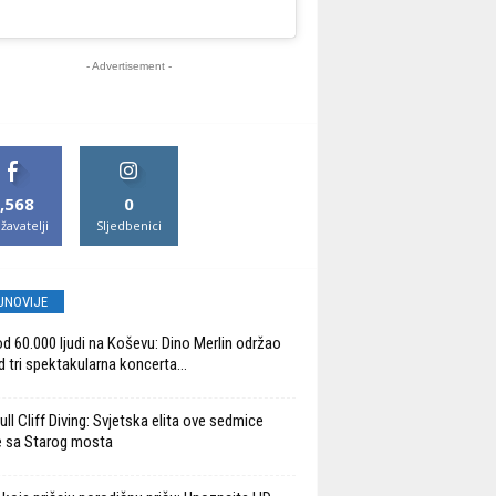
- Advertisement -
,568
0
žavatelji
Sljedbenici
JNOVIJE
od 60.000 ljudi na Koševu: Dino Merlin održao
d tri spektakularna koncerta...
ll Cliff Diving: Svjetska elita ove sedmice
 sa Starog mosta