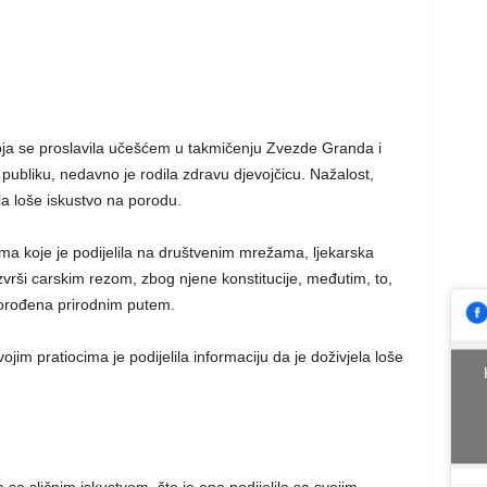
koja se proslavila učešćem u takmičenju Zvezde Granda i
publiku, nedavno je rodila zdravu djevojčicu. Nažalost,
la loše iskustvo na porodu.
ima koje je podijelila na društvenim mrežama, ljekarska
zvrši carskim rezom, zbog njene konstitucije, međutim, to,
porođena prirodnim putem.
ojim pratiocima je podijelila informaciju da je doživjela loše