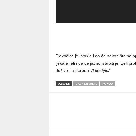
Pjevačica je istakla i da će nakon što se 
ljekara, ali i da će javno istupiti jer želi p
dožive na porodu.
/Lifestyle/
OZNAKE
DADA MESALJIC
POROD