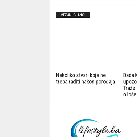
VEZANI ČLANCI
Nekoliko stvari koje ne
Dada M
treba raditi nakon porođaja
upozor
Traže
o loše