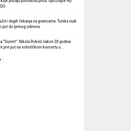
 koje pričaju porodičnu priču: Upoznajte HD
ADO
užvi i dugih čekanja na granicama: Turska nudi
ži put do ljetnog odmora
ja “Susret”: Nikola Rokvić nakon 20 godina
re prvi put na solističkom koncertu u...