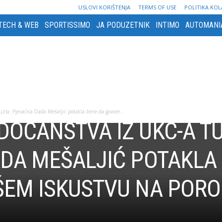
USLOVI KORIŠTENJA
TERMS OF USE
POLITIKA KOL
TECH & WEB
SPORTISSIMO
JA PODUZETNIK
INTIMO
AUTOMANI
zla: Pjevačica Dada Mešaljić potakla žene da govore...
OČANSTVA IZ UKC-A TU
ADA MEŠALJIĆ POTAKLA
ŠEM ISKUSTVU NA POR