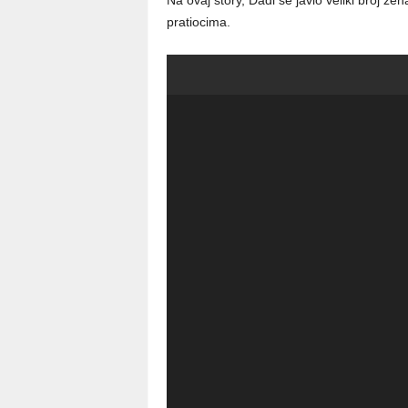
Na ovaj story, Dadi se javio veliki broj žen
pratiocima.