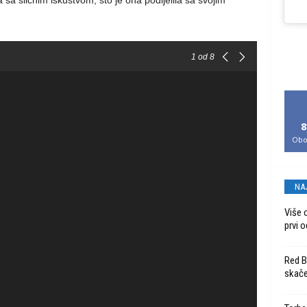
a sa sličnim iskustvom, što je ona podijelila sa svojim
1
od 8
8
Obo
NA
Više 
prvi o
Red Bu
skače