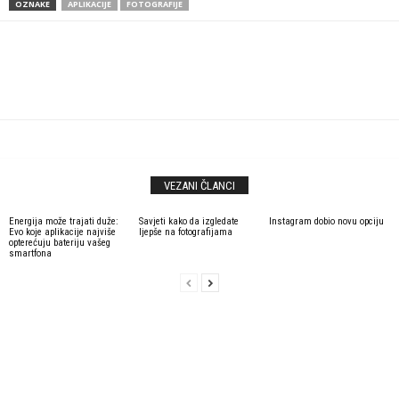
OZNAKE
APLIKACIJE
FOTOGRAFIJE
VEZANI ČLANCI
Energija može trajati duže:
Savjeti kako da izgledate
Instagram dobio novu opciju
Evo koje aplikacije najviše
ljepše na fotografijama
opterećuju bateriju vašeg
smartfona