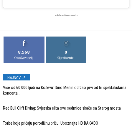
- Advertisement -
8,568
0
Obožavatelji
Sljedbenici
NAJNOVIJE
Više od 60.000 ljudi na Koševu: Dino Merlin održao prvi od tri spektakularna
koncerta...
Red Bull Cliff Diving: Svjetska elita ove sedmice skače sa Starog mosta
Torbe koje pričaju porodičnu priču: Upoznajte HD BAKADO