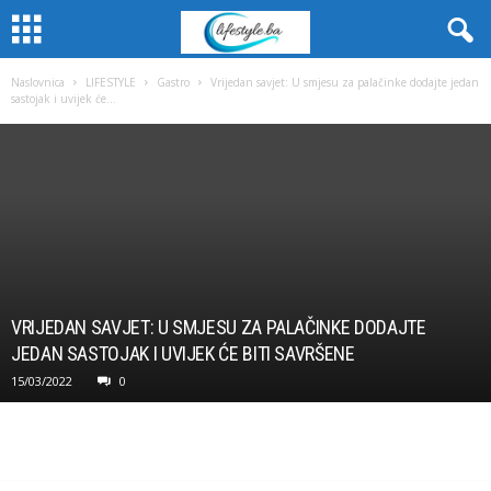
Naslovnica
LIFESTYLE
Gastro
Vrijedan savjet: U smjesu za palačinke dodajte jedan
sastojak i uvijek će...
VRIJEDAN SAVJET: U SMJESU ZA PALAČINKE DODAJTE
JEDAN SASTOJAK I UVIJEK ĆE BITI SAVRŠENE
15/03/2022
0