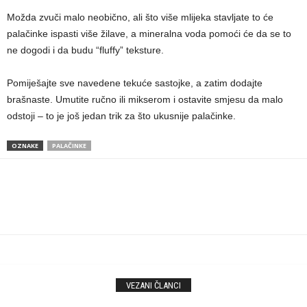
Možda zvuči malo neobično, ali što više mlijeka stavljate to će
palačinke ispasti više žilave, a mineralna voda pomoći će da se to
ne dogodi i da budu “fluffy” teksture.
Pomiješajte sve navedene tekuće sastojke, a zatim dodajte
brašnaste. Umutite ručno ili mikserom i ostavite smjesu da malo
odstoji – to je još jedan trik za što ukusnije palačinke.
OZNAKE
PALAČINKE
VEZANI ČLANCI