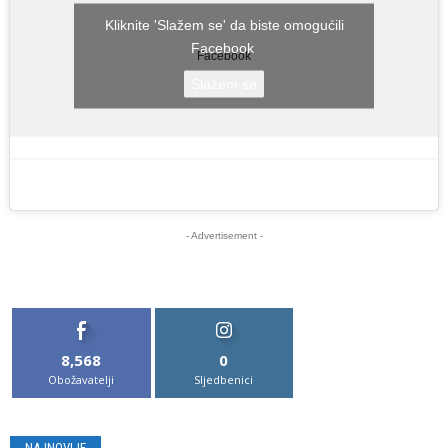
Kliknite 'Slažem se' da biste omogućili
Facebook
Facebook
Slažem se
- Advertisement -
8,568
0
Obožavatelji
Sljedbenici
NAJNOVIJE