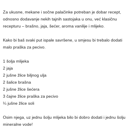
Za ukusne, mekane i sočne palačinke potreban je dobar recept,
odnosno dodavanje nekih tajnih sastojaka u onu, već klasičnu
recepturu – brašno, jaja, šećer, aroma vanilije i mlijeko.
Kako bi baš svaki put ispale savršene, u smjesu bi trebalo dodati
malo praška za pecivo.
1 šolja mlijeka
2 jaja
2 jušne žlice biljnog ulja
2 šalice brašna
2 jušne žlice šećera
3 čajne žlice praška za pecivo
¼ jušne žlice soli
Osim njega, uz jednu šolju mlijeka bilo bi dobro dodati i jednu šolju
mineralne vode!