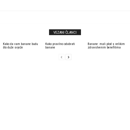
VEZANI ČLANCI
Kako da vam banane budu
Kako pravilno odabrati
Banane: mali plod s velikim
što duže svježe
banane
zdravstvenim benefitima