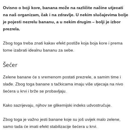
Ovisno o boji kore, banana može na različite načine utjecati
na naš organizam, čak i na zdravlje. U nekim slučajevima bolje
je pojesti nezrelu bananu, a u nekim drugim – bolji je izbor
prezrela.
Zbog toga treba znati kakav efekt postiže koja boja kore i prema
tome izabrati idealnu bananu za sebe.
Šećer
Zelene banane će s vremenom postati prezrele, a samim time i
slađe. Zbog toga banane s tačkicama imaju više utjecaja na nivo
šećera u krvi i brže se probavljaju.
Kako sazrijevaju, njihov se glikemijski indeks udvostručuje.
Zbog toga je važno jesti banane koje su još uvijek malo zelene,
samo tada će imati efekt stabilizacije šećera u krvi.