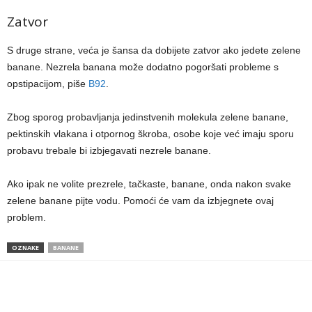
Zatvor
S druge strane, veća je šansa da dobijete zatvor ako jedete zelene
banane. Nezrela banana može dodatno pogoršati probleme s
opstipacijom, piše
B92
.
Zbog sporog probavljanja jedinstvenih molekula zelene banane,
pektinskih vlakana i otpornog škroba, osobe koje već imaju sporu
probavu trebale bi izbjegavati nezrele banane.
Ako ipak ne volite prezrele, tačkaste, banane, onda nakon svake
zelene banane pijte vodu. Pomoći će vam da izbjegnete ovaj
problem.
OZNAKE
BANANE