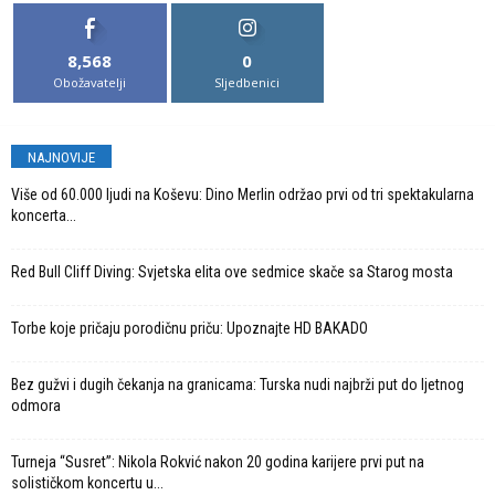
8,568
0
Obožavatelji
Sljedbenici
NAJNOVIJE
Više od 60.000 ljudi na Koševu: Dino Merlin održao prvi od tri spektakularna
koncerta...
Red Bull Cliff Diving: Svjetska elita ove sedmice skače sa Starog mosta
Torbe koje pričaju porodičnu priču: Upoznajte HD BAKADO
Bez gužvi i dugih čekanja na granicama: Turska nudi najbrži put do ljetnog
odmora
Turneja “Susret”: Nikola Rokvić nakon 20 godina karijere prvi put na
solističkom koncertu u...