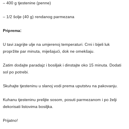
– 400 g tjestenine (penne)
– 1/2 šolje (40 g) rendanog parmezana
Priprema:
U tavi zagrijte ulje na umjerenoj temperaturi. Crni i bijeli luk
propržite par minuta, miješajući, dok ne omekšaju.
Zatim dodajte paradajz i bosiljak i dinstajte oko 15 minuta. Dodati
sol po potrebi.
Skuhajte tjesteninu u slanoj vodi prema uputstvu na pakovanju.
Kuhanu tjesteninu prelijte sosom, posuti parmezanom i po želji
dekorisati listovima bosiljka.
Prijatno!