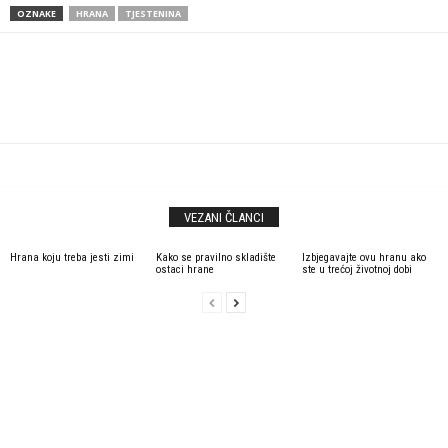
OZNAKE
HRANA
TJESTENINA
VEZANI ČLANCI
Hrana koju treba jesti zimi
Kako se pravilno skladište
Izbjegavajte ovu hranu ako
ostaci hrane
ste u trećoj životnoj dobi