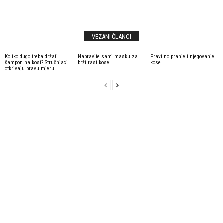
VEZANI ČLANCI
Koliko dugo treba držati
Napravite sami masku za
Pravilno pranje i njegovanje
šampon na kosi? Stručnjaci
brži rast kose
kose
otkrivaju pravu mjeru