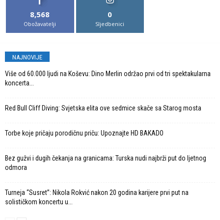
8,568
0
Obožavatelji
Sljedbenici
NAJNOVIJE
Više od 60.000 ljudi na Koševu: Dino Merlin održao prvi od tri spektakularna
koncerta...
Red Bull Cliff Diving: Svjetska elita ove sedmice skače sa Starog mosta
Torbe koje pričaju porodičnu priču: Upoznajte HD BAKADO
Bez gužvi i dugih čekanja na granicama: Turska nudi najbrži put do ljetnog
odmora
Turneja “Susret”: Nikola Rokvić nakon 20 godina karijere prvi put na
solističkom koncertu u...