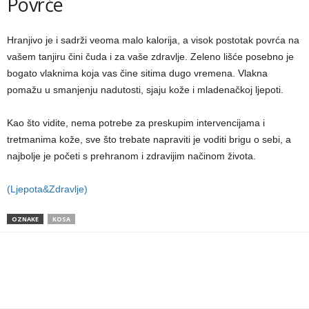
Povrće
Hranjivo je i sadrži veoma malo kalorija, a visok postotak povrća na
vašem tanjiru čini čuda i za vaše zdravlje. Zeleno lišće posebno je
bogato vlaknima koja vas čine sitima dugo vremena. Vlakna
pomažu u smanjenju nadutosti, sjaju kože i mladenačkoj ljepoti.
Kao što vidite, nema potrebe za preskupim intervencijama i
tretmanima kože, sve što trebate napraviti je voditi brigu o sebi, a
najbolje je početi s prehranom i zdravijim načinom života.
(Ljepota&Zdravlje)
OZNAKE
KOSA