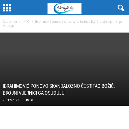
Naslovnica
INFO
Ibrahimović ponovo skandalozno čestitao Božić, brojni vjernici ga
osuđuju
IBRAHIMOVIĆ PONOVO SKANDALOZNO ČESTITAO BOŽIĆ,
BROJNI VJERNICI GA OSUĐUJU
25/12/2021
0