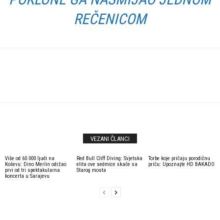
REČENICOM
VEZANI ČLANCI
Više od 60.000 ljudi na
Red Bull Cliff Diving: Svjetska
Torbe koje pričaju porodičnu
Koševu: Dino Merlin održao
elita ove sedmice skače sa
priču: Upoznajte HD BAKADO
prvi od tri spektakularna
Starog mosta
koncerta u Sarajevu