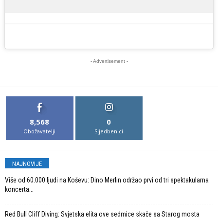
- Advertisement -
8,568
0
Obožavatelji
Sljedbenici
NAJNOVIJE
Više od 60.000 ljudi na Koševu: Dino Merlin održao prvi od tri spektakularna
koncerta...
Red Bull Cliff Diving: Svjetska elita ove sedmice skače sa Starog mosta