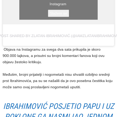
Instagram
Slažem se
POST SHARED BY ZLATAN IBRAHIMOVIĆ (@IAMZLATANIBRAHIMOV
Objava na Instagramu za svega dva sata prikupila je skoro
900.000 lajkova, a prisutni su brojni komentari fanova koji ovu
objavu žestoko kritikuju.
Međutim, brojni prijatelji i nogometaši nisu shvatili ozbiljno srednji
prst Ibrahimovića, pa su se našalili da je ovo posebna čestitka koju
može samo ovaj proslavljeni nogometaš uputiti.
IBRAHIMOVIĆ POSJETIO PAPU I UZ
POKLONE GA NASMIJAO JEDNOM