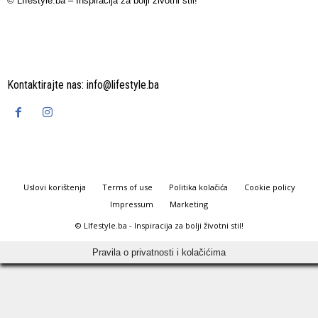
© LIfestyle.ba – Inspiracija za bolji životni stil!
Kontaktirajte nas:
info@lifestyle.ba
Uslovi korištenja
Terms of use
Politika kolačića
Cookie policy
Impressum
Marketing
© LIfestyle.ba - Inspiracija za bolji životni stil!
Pravila o privatnosti i kolačićima