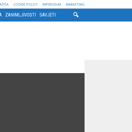
AČIĆA
COOKIE POLICY
IMPRESSUM
MARKETING
A
ZANIMLJIVOSTI
SAVJETI