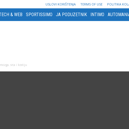
USLOVI KORIŠTENJA
TERMS OF USE
POLITIKA KOL
TECH & WEB
SPORTISSIMO
JA PODUZETNIK
INTIMO
AUTOMANI
mozga, srca i kostiju