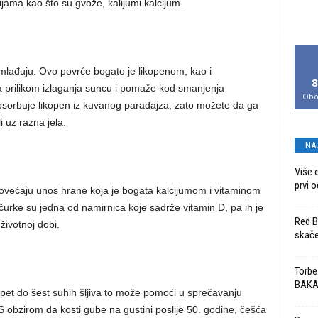
ijama kao što su gvože, kalijumi kalcijum.
lađuju. Ovo povrće bogato je likopenom, kao i
8
ja prilikom izlaganja suncu i pomaže kod smanjenja
Obo
sorbuje likopen iz kuvanog paradajza, zato možete da ga
i uz razna jela.
NA
Više 
prvi o
ećaju unos hrane koja je bogata kalcijumom i vitaminom
Pečurke su jedna od namirnica koje sadrže vitamin D, pa ih je
Red Bu
životnoj dobi.
skače
Torbe
BAK
et do šest suhih šljiva to može pomoći u sprečavanju
 S obzirom da kosti gube na gustini poslije 50. godine, češća