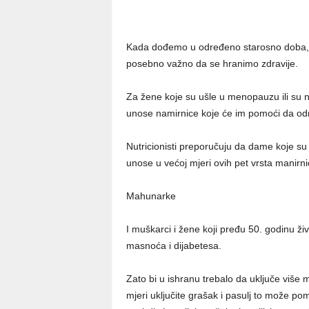
Kada dođemo u određeno starosno doba, n
posebno važno da se hranimo zdravije.
Za žene koje su ušle u menopauzu ili su 
unose namirnice koje će im pomoći da održ
Nutricionisti preporučuju da dame koje su 
unose u većoj mjeri ovih pet vrsta manirni
Mahunarke
I muškarci i žene koji pređu 50. godinu živ
masnoća i dijabetesa.
Zato bi u ishranu trebalo da uključe više 
mjeri uključite grašak i pasulj to može po