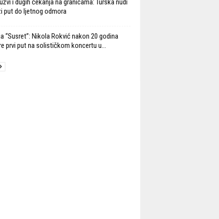
užvi i dugih čekanja na granicama: Turska nudi
ži put do ljetnog odmora
ja “Susret”: Nikola Rokvić nakon 20 godina
re prvi put na solističkom koncertu u...