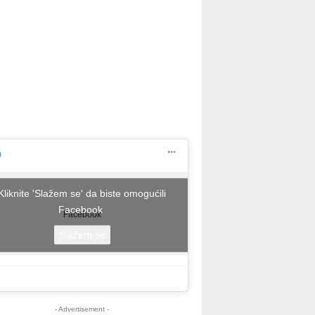
Kliknite 'Slažem se' da biste omogućili
Facebook
Facebook
Slažem se
- Advertisement -