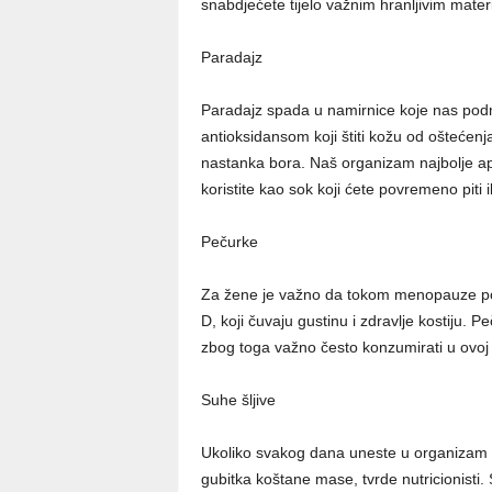
snabdjećete tijelo važnim hranljivim mater
Paradajz
Paradajz spada u namirnice koje nas podm
antioksidansom koji štiti kožu od oštećen
nastanka bora. Naš organizam najbolje ap
koristite kao sok koji ćete povremeno piti il
Pečurke
Za žene je važno da tokom menopauze pov
D, koji čuvaju gustinu i zdravlje kostiju. 
zbog toga važno često konzumirati u ovoj 
Suhe šljive
Ukoliko svakog dana uneste u organizam p
gubitka koštane mase, tvrde nutricionisti.