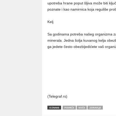
upotreba hrane poput šljiva može biti ključn
poznate i kao namirnica koja reguliše pro
Kelj
Sa godinama potreba našeg organizma za 
minerala. Jedna šolja kuvanog kelja obez
ga jedete često obezbijedićete vaš organi
(Telegraf.rs)
OZNAKE
POVRĆE
VOĆE
ZDRAVLJE