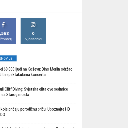
,568
0
žavatelji
Sljedbenici
JNOVIJE
od 60.000 ljudi na Koševu: Dino Merlin održao
d tri spektakularna koncerta...
ll Cliff Diving: Svjetska elita ove sedmice
 sa Starog mosta
 koje pričaju porodičnu priču: Upoznajte HD
ADO