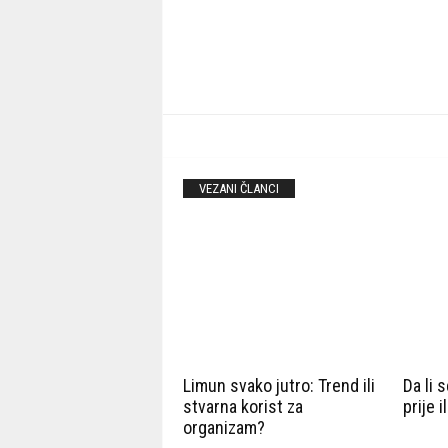
VEZANI ČLANCI
Limun svako jutro: Trend ili
Da li 
stvarna korist za
prije i
organizam?