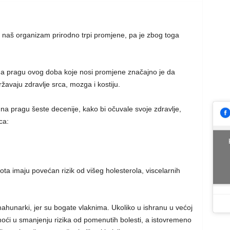
aš organizam prirodno trpi promjene, pa je zbog toga
na pragu ovog doba koje nosi promjene značajno je da
avaju zdravlje srca, mozga i kostiju.
na pragu šeste decenije, kako bi očuvale svoje zdravlje,
ca:
ota imaju povećan rizik od višeg holesterola, viscelarnih
mahunarki, jer su bogate vlaknima. Ukoliko u ishranu u većoj
moći u smanjenju rizika od pomenutih bolesti, a istovremeno