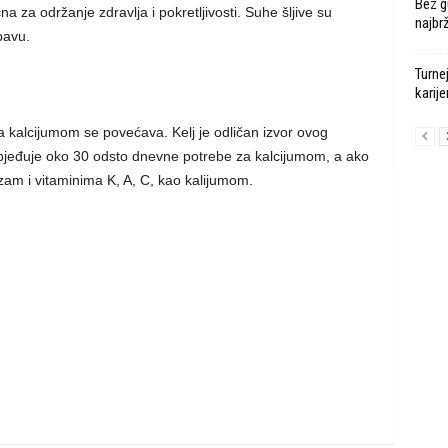
Bez g
a za održanje zdravlja i pokretljivosti. Suhe šljive su
najbr
bavu.
Turne
karije
kalcijumom se povećava. Kelj je odličan izvor ovog
bjeđuje oko 30 odsto dnevne potrebe za kalcijumom, a ako
zam i vitaminima K, A, C, kao kalijumom.