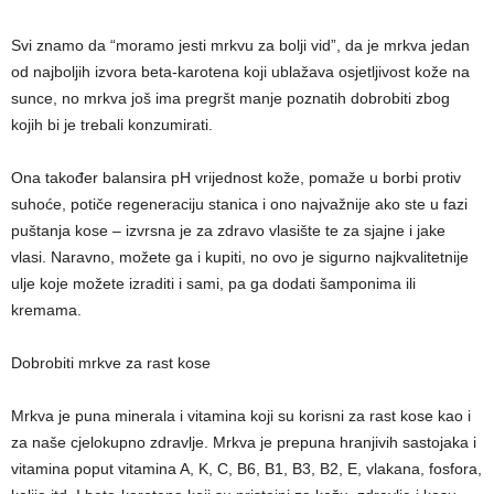
Svi znamo da “moramo jesti mrkvu za bolji vid”, da je mrkva jedan
od najboljih izvora beta-karotena koji ublažava osjetljivost kože na
sunce, no mrkva još ima pregršt manje poznatih dobrobiti zbog
kojih bi je trebali konzumirati.
Ona također balansira pH vrijednost kože, pomaže u borbi protiv
suhoće, potiče regeneraciju stanica i ono najvažnije ako ste u fazi
puštanja kose – izvrsna je za zdravo vlasište te za sjajne i jake
vlasi. Naravno, možete ga i kupiti, no ovo je sigurno najkvalitetnije
ulje koje možete izraditi i sami, pa ga dodati šamponima ili
kremama.
Dobrobiti mrkve za rast kose
Mrkva je puna minerala i vitamina koji su korisni za rast kose kao i
za naše cjelokupno zdravlje. Mrkva je prepuna hranjivih sastojaka i
vitamina poput vitamina A, K, C, B6, B1, B3, B2, E, vlakana, fosfora,