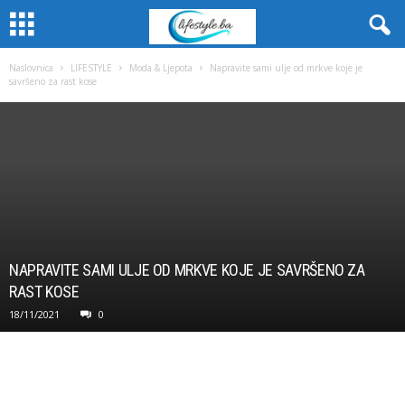
Naslovnica
LIFESTYLE
Moda & Ljepota
Napravite sami ulje od mrkve koje je
savršeno za rast kose
NAPRAVITE SAMI ULJE OD MRKVE KOJE JE SAVRŠENO ZA
RAST KOSE
18/11/2021
0