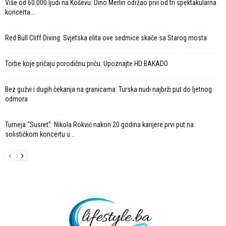
Više od 60.000 ljudi na Koševu: Dino Merlin održao prvi od tri spektakularna
koncerta...
Red Bull Cliff Diving: Svjetska elita ove sedmice skače sa Starog mosta
Torbe koje pričaju porodičnu priču: Upoznajte HD BAKADO
Bez gužvi i dugih čekanja na granicama: Turska nudi najbrži put do ljetnog
odmora
Turneja “Susret”: Nikola Rokvić nakon 20 godina karijere prvi put na
solističkom koncertu u...