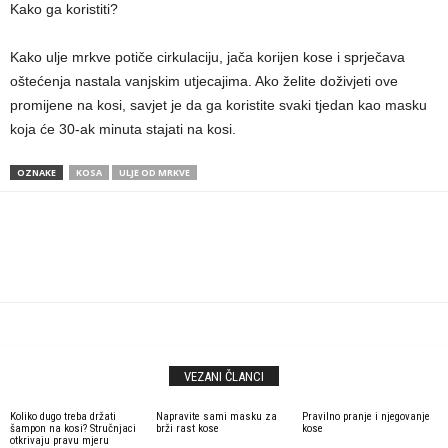
Kako ga koristiti?
Kako ulje mrkve potiče cirkulaciju, jača korijen kose i sprječava
oštećenja nastala vanjskim utjecajima. Ako želite doživjeti ove
promijene na kosi, savjet je da ga koristite svaki tjedan kao masku
koja će 30-ak minuta stajati na kosi.
OZNAKE
KOSA
ULJE OD MRKVE
VEZANI ČLANCI
Koliko dugo treba držati
Napravite sami masku za
Pravilno pranje i njegovanje
šampon na kosi? Stručnjaci
brži rast kose
kose
otkrivaju pravu mjeru