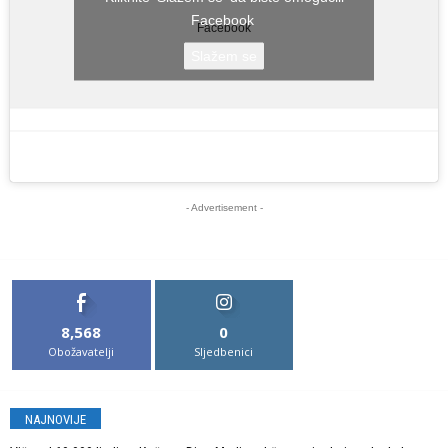
Facebook
Facebook
Slažem se
- Advertisement -
8,568
0
Obožavatelji
Sljedbenici
NAJNOVIJE