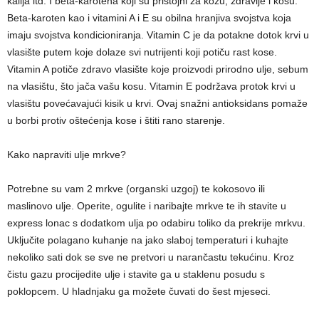
kalija itd. I beta-karotena koji su pristojni za kožu, zdravlje i kosu.
Beta-karoten kao i vitamini A i E su obilna hranjiva svojstva koja
imaju svojstva kondicioniranja. Vitamin C je da potakne dotok krvi u
vlasište putem koje dolaze svi nutrijenti koji potiču rast kose.
Vitamin A potiče zdravo vlasište koje proizvodi prirodno ulje, sebum
na vlasištu, što jača vašu kosu. Vitamin E podržava protok krvi u
vlasištu povećavajući kisik u krvi. Ovaj snažni antioksidans pomaže
u borbi protiv oštećenja kose i štiti rano starenje.
Kako napraviti ulje mrkve?
Potrebne su vam 2 mrkve (organski uzgoj) te kokosovo ili
maslinovo ulje. Operite, ogulite i naribajte mrkve te ih stavite u
express lonac s dodatkom ulja po odabiru toliko da prekrije mrkvu.
Uključite polagano kuhanje na jako slaboj temperaturi i kuhajte
nekoliko sati dok se sve ne pretvori u narančastu tekućinu. Kroz
čistu gazu procijedite ulje i stavite ga u staklenu posudu s
poklopcem. U hladnjaku ga možete čuvati do šest mjeseci.