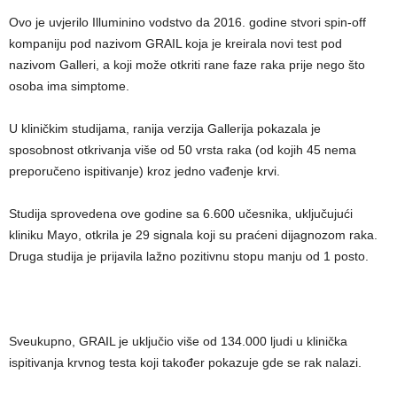
Ovo je uvjerilo Illuminino vodstvo da 2016. godine stvori spin-off
kompaniju pod nazivom GRAIL koja je kreirala novi test pod
nazivom Galleri, a koji može otkriti rane faze raka prije nego što
osoba ima simptome.
U kliničkim studijama, ranija verzija Gallerija pokazala je
sposobnost otkrivanja više od 50 vrsta raka (od kojih 45 nema
preporučeno ispitivanje) kroz jedno vađenje krvi.
Studija sprovedena ove godine sa 6.600 učesnika, uključujući
kliniku Mayo, otkrila je 29 signala koji su praćeni dijagnozom raka.
Druga studija je prijavila lažno pozitivnu stopu manju od 1 posto.
Sveukupno, GRAIL je uključio više od 134.000 ljudi u klinička
ispitivanja krvnog testa koji također pokazuje gde se rak nalazi.