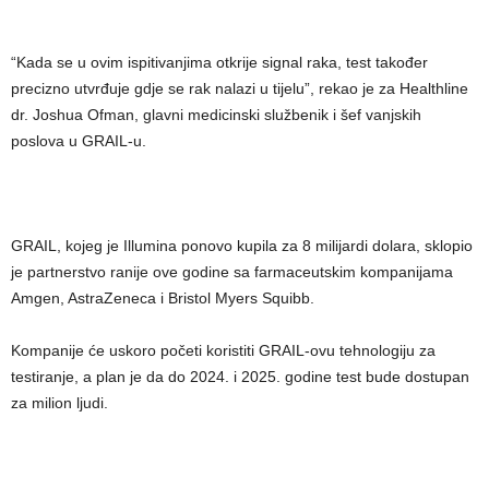
“Kada se u ovim ispitivanjima otkrije signal raka, test također
precizno utvrđuje gdje se rak nalazi u tijelu”, rekao je za Healthline
dr. Joshua Ofman, glavni medicinski službenik i šef vanjskih
poslova u GRAIL-u.
GRAIL, kojeg je Illumina ponovo kupila za 8 milijardi dolara, sklopio
je partnerstvo ranije ove godine sa farmaceutskim kompanijama
Amgen, AstraZeneca i Bristol Myers Squibb.
Kompanije će uskoro početi koristiti GRAIL-ovu tehnologiju za
testiranje, a plan je da do 2024. i 2025. godine test bude dostupan
za milion ljudi.