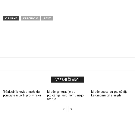
OZNAKE
KARCINOM
TEST
VEZANI ČLANCI
Težak oblik kovida može da
Mlađe generacije su
Mlađe osobe su podložnije
pomogne u borbi protiv raka
podložnije karcinomu nego
karcinomu od starijih
starije