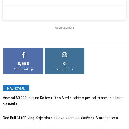
- Advertisement -
8,568
0
Obožavatelji
Sljedbenici
NAJNOVIJE
Više od 60.000 ljudi na Koševu: Dino Merlin održao prvi od tri spektakularna
koncerta...
Red Bull Cliff Diving: Svjetska elita ove sedmice skače sa Starog mosta