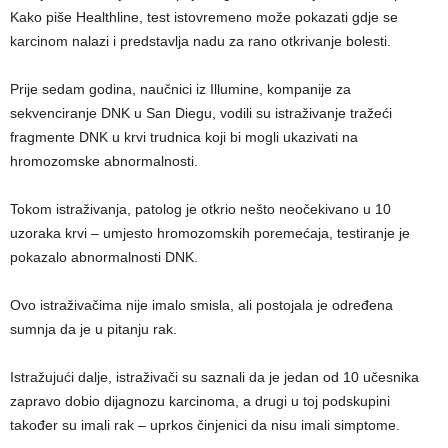
Kako piše Healthline, test istovremeno može pokazati gdje se
karcinom nalazi i predstavlja nadu za rano otkrivanje bolesti.
Prije sedam godina, naučnici iz Illumine, kompanije za
sekvenciranje DNK u San Diegu, vodili su istraživanje tražeći
fragmente DNK u krvi trudnica koji bi mogli ukazivati ​​na
hromozomske abnormalnosti.
Tokom istraživanja, patolog je otkrio nešto neočekivano u 10
uzoraka krvi – umjesto hromozomskih poremećaja, testiranje je
pokazalo abnormalnosti DNK.
Ovo istraživačima nije imalo smisla, ali postojala je određena
sumnja da je u pitanju rak.
Istražujući dalje, istraživači su saznali da je jedan od 10 učesnika
zapravo dobio dijagnozu karcinoma, a drugi u toj podskupini
također su imali rak – uprkos činjenici da nisu imali simptome.