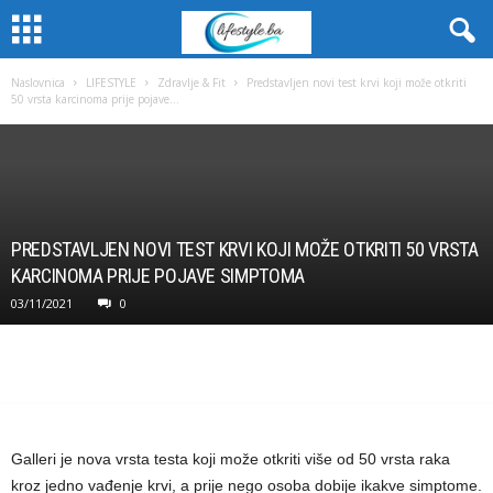
Naslovnica
LIFESTYLE
Zdravlje & Fit
Predstavljen novi test krvi koji može otkriti
50 vrsta karcinoma prije pojave...
PREDSTAVLJEN NOVI TEST KRVI KOJI MOŽE OTKRITI 50 VRSTA
KARCINOMA PRIJE POJAVE SIMPTOMA
03/11/2021
0
Galleri je nova vrsta testa koji može otkriti više od 50 vrsta raka
kroz jedno vađenje krvi, a prije nego osoba dobije ikakve simptome.