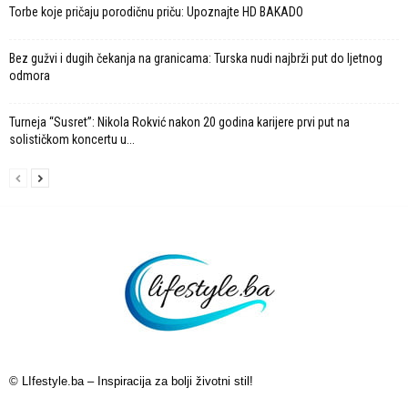
Torbe koje pričaju porodičnu priču: Upoznajte HD BAKADO
Bez gužvi i dugih čekanja na granicama: Turska nudi najbrži put do ljetnog
odmora
Turneja “Susret”: Nikola Rokvić nakon 20 godina karijere prvi put na
solističkom koncertu u...
© LIfestyle.ba – Inspiracija za bolji životni stil!