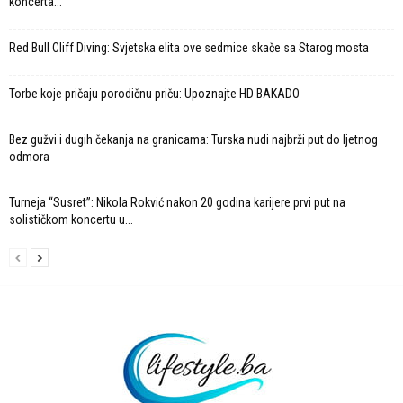
koncerta...
Red Bull Cliff Diving: Svjetska elita ove sedmice skače sa Starog mosta
Torbe koje pričaju porodičnu priču: Upoznajte HD BAKADO
Bez gužvi i dugih čekanja na granicama: Turska nudi najbrži put do ljetnog
odmora
Turneja “Susret”: Nikola Rokvić nakon 20 godina karijere prvi put na
solističkom koncertu u...