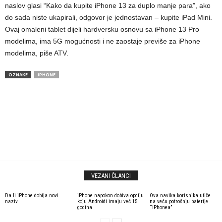
naslov glasi “Kako da kupite iPhone 13 za duplo manje para”, ako
do sada niste ukapirali, odgovor je jednostavan – kupite iPad Mini.
Ovaj omaleni tablet dijeli hardversku osnovu sa iPhone 13 Pro
modelima, ima 5G mogućnosti i ne zaostaje previše za iPhone
modelima, piše ATV.
OZNAKE
IPHONE
VEZANI ČLANCI
Da li iPhone dobija novi
iPhone napokon dobiva opciju
Ova navika korisnika utiče
naziv
koju Androidi imaju već 15
na veću potrošnju baterije
godina
“iPhonea”