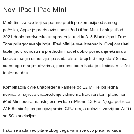
Novi iPad i iPad Mini
Međutim, za sve koji su pomno pratili prezentaciju od samog
početka, Apple je predstavio i novi iPad i iPad Mini. I dok je iPad
2021 dobio hardversko unapređenje u vidu A13 Bionic čipa i True
Tone prilagođavanja boja, iPad Mini je sve iznenadio. Ovaj omaleni
tablet je, u odnosu na prethodni model dobio povećanje ekrana u
kućištu manjih dimenzija, pa sada ekran broji 8,3 umjesto 7,9 inča,
sa mnogo manjim okvirima, posebno sada kada je eliminisan fizički
taster na dnu.
Kombinacija dvije unapređene kamere od 12 MP je još jedna
novina, a najveće unapređenje vidimo na hardverskom planu, jer
iPad Mini počiva na istoj osnovi kao i iPhone 13 Pro. Njega pokreće
A15 Bionic čip sa petojezgarnim GPU-om, a dolazi u verziji sa WiFi i
sa 5G konekcijom.
I ako se sada već pitate zbog čega vam sve ovo pričamo kada