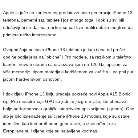
Apple je juče na konferenciji predstavio novu generaciju iPhone 13
telefona, pametni sat, tablete i još mnogo toga, i dok su svi bili
oduševljeni uređajima, oni koji su pažljivo pratili detalje mogli su da
primjete nešto interesantno.
Ovogodišnja postava iPhone 13 telefona je kao i ona od prošle
godine podjeljena na “obične” i Pro modele, sa razlikom u telefoto
kameri, novom ekranu sa osvježavanjem na 120 Hz, opcijom za
više memorije, tipom materijala korišćenom za kućišta i, po prvi put,
jačom hardverskom osnovom.
I dok cijelu iPhone 13 liniju uređaja pokreće novi Apple A15 Bionic
čip, Pro modeli imaju GPU sa jednim jezgrom više, što obećava
bolje performanse u grafički intenzivnim aplikacijama (igrama). Ono
što je bilo iznenađenje su cijene iPhone 13 modela koje su ostale
identične kao kod prethodne generacije, a iznenađenje za
Evropljane su i cijene koje su najavljene kod nas.