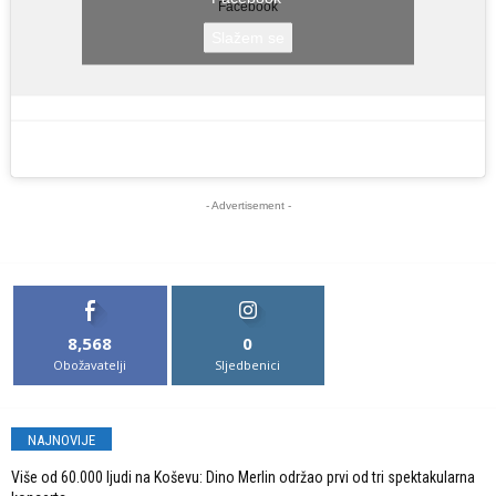
Facebook
Slažem se
- Advertisement -
8,568
0
Obožavatelji
Sljedbenici
NAJNOVIJE
Više od 60.000 ljudi na Koševu: Dino Merlin održao prvi od tri spektakularna