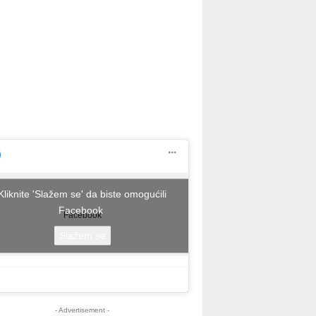
Kliknite 'Slažem se' da biste omogućili
Facebook
Facebook
Slažem se
- Advertisement -