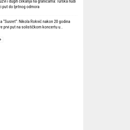
užvi i dugih čekanja na granicama: Turska nudi
ži put do ljetnog odmora
ja “Susret”: Nikola Rokvić nakon 20 godina
re prvi put na solističkom koncertu u...