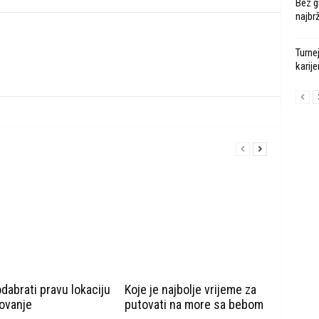
Bez g
najbr
Turne
karije
dabrati pravu lokaciju
Koje je najbolje vrijeme za
tovanje
putovati na more sa bebom