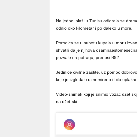
Na jednoj plaži u Tunisu odigrala se dram
odnio oko kilometar i po daleko u more.
Porodica se u subotu kupala u moru izvan 
shvatili da je njihova osamnaestomesečna kć
pozvale na potragu, prenosi B92.
Jedinice civilne zaštite, uz pomoć dobrovol
koje je izgledalo uznemireno i bilo uplakano
Video-snimak koji je snimio vozač džet ski
na džet-ski.