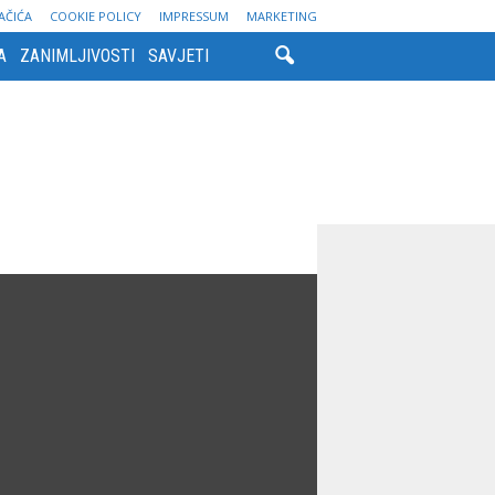
AČIĆA
COOKIE POLICY
IMPRESSUM
MARKETING
A
ZANIMLJIVOSTI
SAVJETI