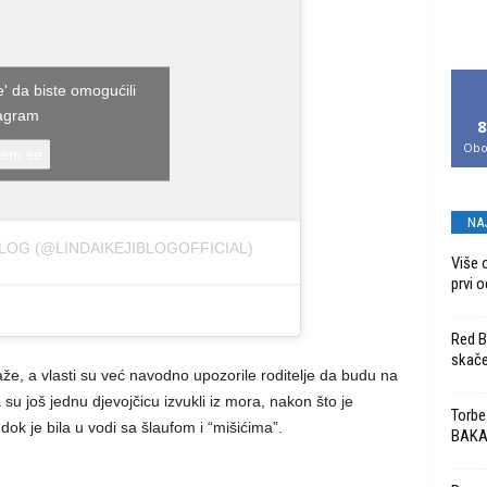
e' da biste omogućili
tagram
8
Obo
žem se
NA
BLOG (@LINDAIKEJIBLOGOFFICIAL)
Više 
prvi o
Red Bu
skače
laže, a vlasti su već navodno upozorile roditelje da budu na
u još jednu djevojčicu izvukli iz mora, nakon što je
Torbe
dok je bila u vodi sa šlaufom i “mišićima”.
BAK