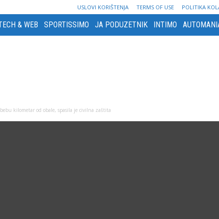
USLOVI KORIŠTENJA
TERMS OF USE
POLITIKA KOL
TECH & WEB
SPORTISSIMO
JA PODUZETNIK
INTIMO
AUTOMANI
 bebu kilometar od obale, spasila je civilna zaštita