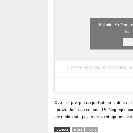
Kliknite 'Slažem s
Ins
Sla
A POST SHARED BY LINDAIKEJI
Ovo nije prvi put da je dijete nestalo sa p
oprezu dok traje sezona. Prošlog mjeseca s
otplutala kada ju je morska struja povukla 
OZNAKE
MORE
TUNIS