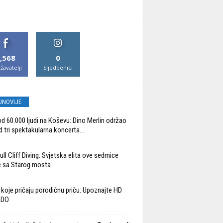
,568
0
žavatelji
Sljedbenici
JNOVIJE
od 60.000 ljudi na Koševu: Dino Merlin održao
d tri spektakularna koncerta...
ll Cliff Diving: Svjetska elita ove sedmice
 sa Starog mosta
 koje pričaju porodičnu priču: Upoznajte HD
ADO