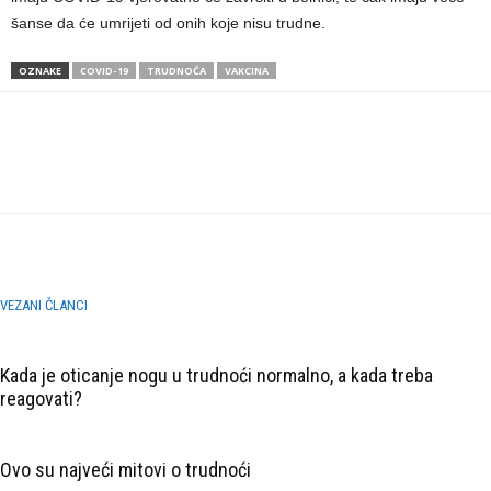
šanse da će umrijeti od onih koje nisu trudne.
OZNAKE
COVID-19
TRUDNOĆA
VAKCINA
VEZANI ČLANCI
Kada je oticanje nogu u trudnoći normalno, a kada treba
reagovati?
Ovo su najveći mitovi o trudnoći