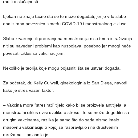
raditi o slučajnosti.
Ljekari ne znaju tačno šta se to može događati, jer je vrlo slabo
analizirana poveznica između COVID-19 i menstrualnog ciklusa.
Slabo krvarenje ili preuranjena menstruacija nisu tema istraživanja
niti su navedeni problemi kao nuspojava, posebno jer mnogi neće
povezati ciklus sa vakcinacijom.
Nekoliko je teorija koje mogu pojasniti šta se ustvari događa.
Za početak, dr. Kelly Culwell, ginekologinja iz San Diega, navodi
kako je stres važan faktor.
– Vakcina mora “stresirati” tijelo kako bi se proizvela antitijela, a
menstrualni ciklus ovisi uveliko o stresu. To se može dogoditi i sa
drugim vakcinama, razlika je samo što do sada nismo imalo
masovnu vakcinaciju o kojoj se raspravljalo i na društvenim
mrežama – pojasnila je.