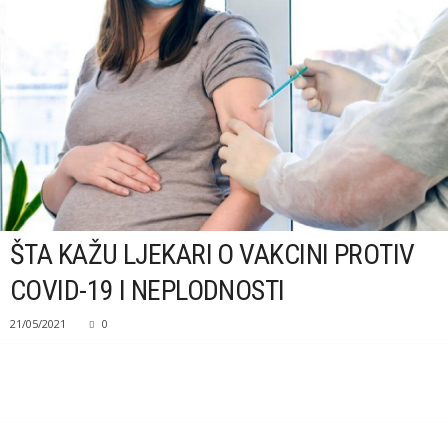
y
l
e
m
a
g
a
z
i
n
ŠTA KAŽU LJEKARI O VAKCINI PROTIV
COVID-19 I NEPLODNOSTI
21/05/2021
0