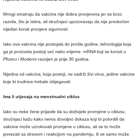
Mnogi smatraju da vakcina nije dobra provjerena jer se brzo
razvila, što je istina, ali stručnjaci upozoravaju da nije preskočen
nijedan korak provjere sigurnosti.
Iako ova vakcina nije postojala do prošle godine, tehnologija koja
ga je proizvela postoji već neko vrijeme. mRNA koji se koristi u
Pfizeru i Moderni razvijen je prije 30 godina.
Nijedna od vakcina, koja postoji, ne sadrži živi virus, jedine vakcine
koje bi trudnice trebale izbjegavati.
Ima li utjecaja na menstrualni ciklus
Iako su neke žene prijavile da su doživjele promjene u ciklusu,
stručnjaci kažu kako nema dovoljno dokaza koji bi potvrdili da
vakcina može uzrokovati promjene u ciklusu, ali se to može
povezati sa stresom i reakcijom na pandemiju, ili se samo može