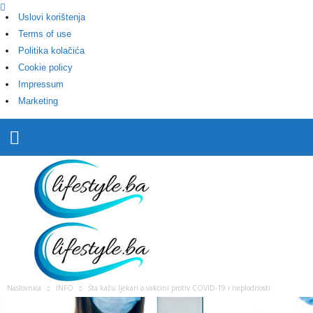
Uslovi korištenja
Terms of use
Politika kolačića
Cookie policy
Impressum
Marketing
L
i
f
e
Naslovnica
INFO
Šta kažu ljekari o vakcini protiv COVID-19 i neplodnosti
s
t