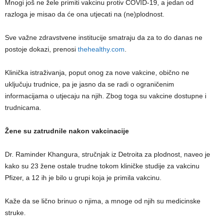
Mnogi još ne žele primiti vakcinu protiv COVID-19, a jedan od
razloga je misao da će ona utjecati na (ne)plodnost.
Sve važne zdravstvene institucije smatraju da za to do danas ne
postoje dokazi, prenosi
thehealthy.com
.
Klinička istraživanja, poput onog za nove vakcine, obično ne
uključuju trudnice, pa je jasno da se radi o ograničenim
informacijama o utjecaju na njih. Zbog toga su vakcine dostupne i
trudnicama.
Žene su zatrudnile nakon vakcinacije
Dr. Raminder Khangura, stručnjak iz Detroita za plodnost, naveo je
kako su 23 žene ostale trudne tokom kliničke studije za vakcinu
Pfizer, a 12 ih je bilo u grupi koja je primila vakcinu.
Kaže da se lično brinuo o njima, a mnoge od njih su medicinske
struke.