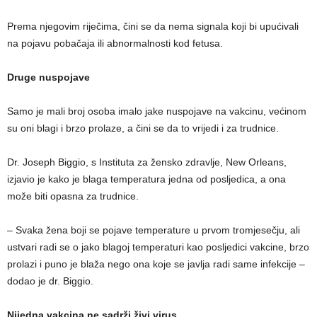
Prema njegovim riječima, čini se da nema signala koji bi upućivali
na pojavu pobačaja ili abnormalnosti kod fetusa.
Druge nuspojave
Samo je mali broj osoba imalo jake nuspojave na vakcinu, većinom
su oni blagi i brzo prolaze, a čini se da to vrijedi i za trudnice.
Dr. Joseph Biggio, s Instituta za žensko zdravlje, New Orleans,
izjavio je kako je blaga temperatura jedna od posljedica, a ona
može biti opasna za trudnice.
– Svaka žena boji se pojave temperature u prvom tromjesečju, ali
ustvari radi se o jako blagoj temperaturi kao posljedici vakcine, brzo
prolazi i puno je blaža nego ona koje se javlja radi same infekcije –
dodao je dr. Biggio.
Nijedna vakcina ne sadrži živi virus