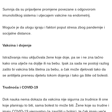
Sumnja da su prijavljene promjene povezane s odgovorom
imunološkog sistema i utjecajem vakcine na endometrij.
Moguće je da ulogu igraju i faktori poput stresa zbog pandemije i
socijalne distance.
Vakcina i dojenje
Istraživanja nisu uključivala žene koje doje, pa se i ne zna tačno
kako ona utječe na dojilje ili na bebu. Ipak za sada ne postoji razlog
zašto bi vakcina bila štetna za bebu, a čak može djelovati tako da
se antitijela prenesu djetetu tokom dojenja i tako ga štite od bolesti.
Trudnoća i COVID-19
Dok nauka nema dokaza da vakcina nije sigurna za trudnice ili one
koje planiraju to biti, sama bolest to može biti. Žene koje su trudne i
imaju COVID-19 vjerovatno će završiti u bolnici, te čak imaju veće