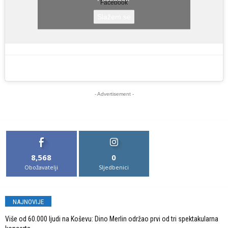
Facebook
Slažem se
- Advertisement -
8,568
0
Obožavatelji
Sljedbenici
NAJNOVIJE
Više od 60.000 ljudi na Koševu: Dino Merlin održao prvi od tri spektakularna