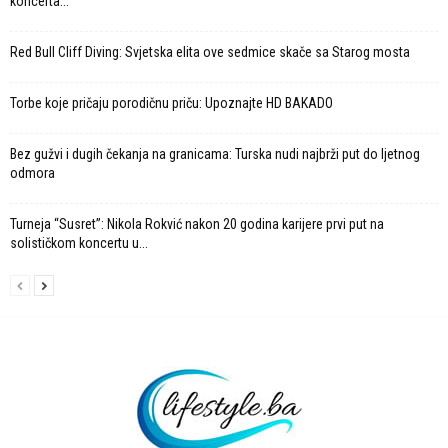
koncerta...
Red Bull Cliff Diving: Svjetska elita ove sedmice skače sa Starog mosta
Torbe koje pričaju porodičnu priču: Upoznajte HD BAKADO
Bez gužvi i dugih čekanja na granicama: Turska nudi najbrži put do ljetnog
odmora
Turneja “Susret”: Nikola Rokvić nakon 20 godina karijere prvi put na
solističkom koncertu u...