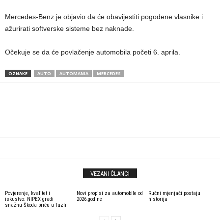
Mercedes-Benz je objavio da će obavijestiti pogođene vlasnike i
ažurirati softverske sisteme bez naknade.
Očekuje se da će povlačenje automobila početi 6. aprila.
OZNAKE
AUTO
AUTOMANIA
MERCEDES
VEZANI ČLANCI
Povjerenje, kvalitet i
Novi propisi za automobile od
Ručni mjenjači postaju
iskustvo: NIPEX gradi
2026.godine
historija
snažnu Škoda priču u Tuzli