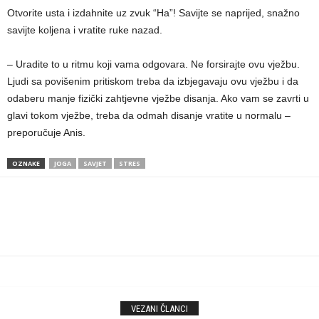
Otvorite usta i izdahnite uz zvuk “Ha”! Savijte se naprijed, snažno
savijte koljena i vratite ruke nazad.
– Uradite to u ritmu koji vama odgovara. Ne forsirajte ovu vježbu.
Ljudi sa povišenim pritiskom treba da izbjegavaju ovu vježbu i da
odaberu manje fizički zahtjevne vježbe disanja. Ako vam se zavrti u
glavi tokom vježbe, treba da odmah disanje vratite u normalu –
preporučuje Anis.
OZNAKE
JOGA
SAVJET
STRES
VEZANI ČLANCI