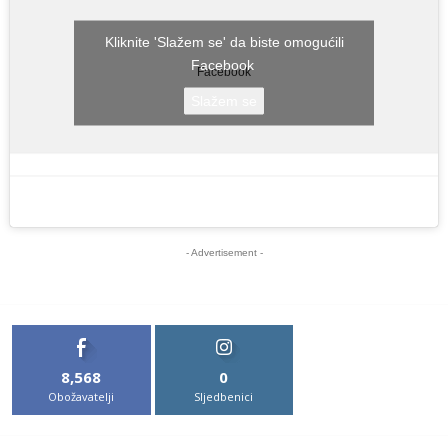
Kliknite 'Slažem se' da biste omogućili
Facebook
Facebook
Slažem se
- Advertisement -
8,568
0
Obožavatelji
Sljedbenici