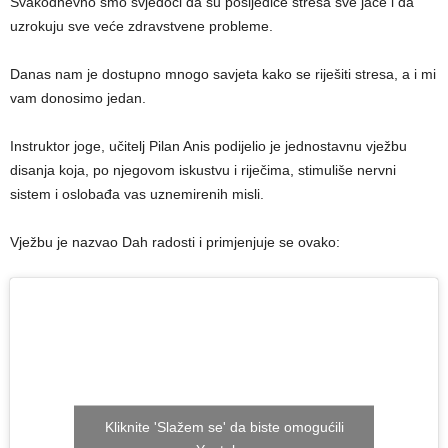
Svakodnevno smo svjedoci da su posljedice stresa sve jače i da
uzrokuju sve veće zdravstvene probleme.
Danas nam je dostupno mnogo savjeta kako se riješiti stresa, a i mi
vam donosimo jedan.
Instruktor joge, učitelj Pilan Anis podijelio je jednostavnu vježbu
disanja koja, po njegovom iskustvu i riječima, stimuliše nervni
sistem i oslobađa vas uznemirenih misli.
Vježbu je nazvao Dah radosti i primjenjuje se ovako:
Kliknite 'Slažem se' da biste omogućili