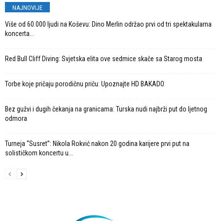
NAJNOVIJE
Više od 60.000 ljudi na Koševu: Dino Merlin održao prvi od tri spektakularna
koncerta...
Red Bull Cliff Diving: Svjetska elita ove sedmice skače sa Starog mosta
Torbe koje pričaju porodičnu priču: Upoznajte HD BAKADO
Bez gužvi i dugih čekanja na granicama: Turska nudi najbrži put do ljetnog
odmora
Turneja “Susret”: Nikola Rokvić nakon 20 godina karijere prvi put na
solističkom koncertu u...