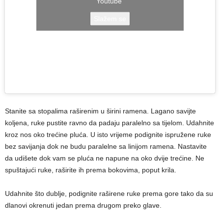
Youtube
Slažem se
Stanite sa stopalima raširenim u širini ramena. Lagano savijte
koljena, ruke pustite ravno da padaju paralelno sa tijelom. Udahnite
kroz nos oko trećine pluća. U isto vrijeme podignite ispružene ruke
bez savijanja dok ne budu paralelne sa linijom ramena. Nastavite
da udišete dok vam se pluća ne napune na oko dvije trećine. Ne
spuštajući ruke, raširite ih prema bokovima, poput krila.
Udahnite što dublje, podignite raširene ruke prema gore tako da su
dlanovi okrenuti jedan prema drugom preko glave.