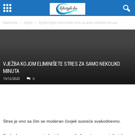
Naslovnica
Savjeti
Vježba kojom eliminišete stres za samo nekoliko minuta
VJEŽBA KOJOM ELIMINIŠETE STRES ZA SAMO NEKOLIKO
MINUTA
15/12/2020
0
Stres je ono sa čim se moderan čovjek susreće svakodnevno.