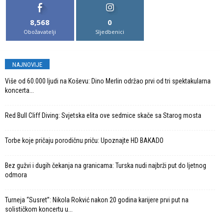
8,568
0
Obožavatelji
Sljedbenici
NAJNOVIJE
Više od 60.000 ljudi na Koševu: Dino Merlin održao prvi od tri spektakularna
koncerta...
Red Bull Cliff Diving: Svjetska elita ove sedmice skače sa Starog mosta
Torbe koje pričaju porodičnu priču: Upoznajte HD BAKADO
Bez gužvi i dugih čekanja na granicama: Turska nudi najbrži put do ljetnog
odmora
Turneja “Susret”: Nikola Rokvić nakon 20 godina karijere prvi put na
solističkom koncertu u...