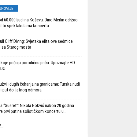
JNOVIJE
od 60.000 ljudi na Koševu: Dino Merlin održao
d tri spektakularna koncerta...
ll Cliff Diving: Svjetska elita ove sedmice
 sa Starog mosta
 koje pričaju porodičnu priču: Upoznajte HD
ADO
užvi i dugih čekanja na granicama: Turska nudi
ži put do ljetnog odmora
ja “Susret”: Nikola Rokvić nakon 20 godina
re prvi put na solističkom koncertu u...