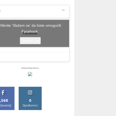
Kliknite 'Slažem se' da biste omogućili
Facebook
Facebook
Slažem se
- Advertisement -
,568
0
žavatelji
Sljedbenici