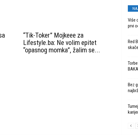
NA
Više 
prvi o
sa
“Tik-Toker” Mojkeee za
Lifestyle.ba: Ne volim epitet
Red Bu
skače
“opasnog momka”, žalim se...
Torbe
BAK
Bez g
najbr
Turne
karije