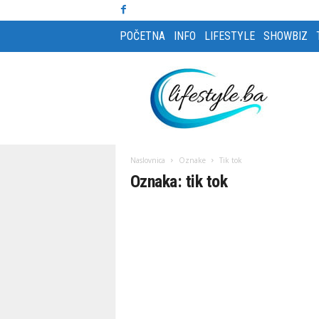
POČETNA
INFO
LIFESTYLE
SHOWBIZ
L
i
f
e
s
t
y
Naslovnica
Oznake
Tik tok
l
Oznaka: tik tok
e
m
a
g
a
z
i
n