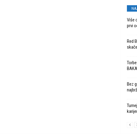
NA
Više 
prvi o
Red Bu
skače
Torbe
BAK
Bez g
najbr
Turne
karije