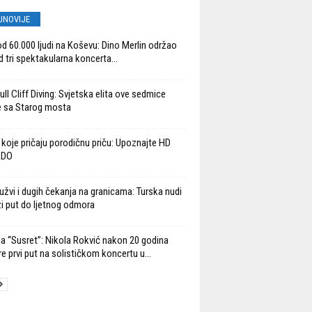
JNOVIJE
od 60.000 ljudi na Koševu: Dino Merlin održao
d tri spektakularna koncerta...
ll Cliff Diving: Svjetska elita ove sedmice
 sa Starog mosta
 koje pričaju porodičnu priču: Upoznajte HD
ADO
užvi i dugih čekanja na granicama: Turska nudi
ži put do ljetnog odmora
ja “Susret”: Nikola Rokvić nakon 20 godina
re prvi put na solističkom koncertu u...