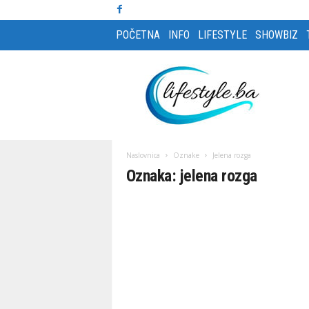
POČETNA
INFO
LIFESTYLE
SHOWBIZ
L
i
f
e
s
t
y
Naslovnica
Oznake
Jelena rozga
l
Oznaka: jelena rozga
e
m
a
g
a
z
i
n