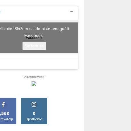
Kliknite 'Slažem se' da biste omogućili
Facebook
Facebook
Slažem se
- Advertisement -
,568
0
žavatelji
Sljedbenici