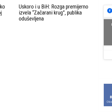
 ko
Uskoro i u BiH: Rozga premijerno
j
izvela “Začarani krug”, publika
oduševljena
8
Obo