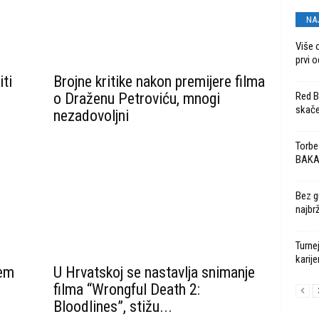
NA
Više 
prvi o
ti
Brojne kritike nakon premijere filma
o Draženu Petroviću, mnogi
Red Bu
skače
nezadovoljni
Torbe
BAK
Bez g
najbr
Turne
karije
šem
U Hrvatskoj se nastavlja snimanje
filma “Wrongful Death 2:
Bloodlines”, stižu...