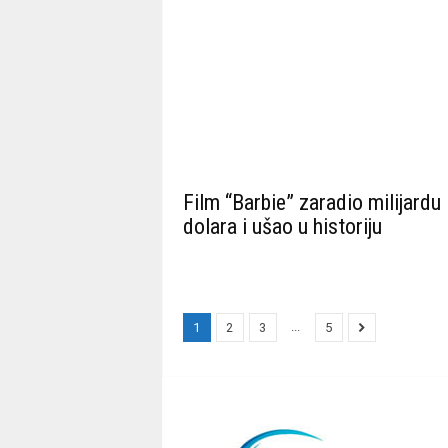
Film “Barbie” zaradio milijardu
dolara i ušao u historiju
...
1
2
3
5