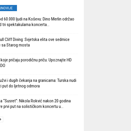
JNOVIJE
od 60.000 ljudi na Koševu: Dino Merlin održao
d tri spektakularna koncerta...
ll Cliff Diving: Svjetska elita ove sedmice
 sa Starog mosta
 koje pričaju porodičnu priču: Upoznajte HD
ADO
užvi i dugih čekanja na granicama: Turska nudi
ži put do ljetnog odmora
ja “Susret”: Nikola Rokvić nakon 20 godina
re prvi put na solističkom koncertu u...