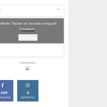
Kliknite 'Slažem se' da biste omogućili
Facebook
Facebook
Slažem se
- Advertisement -
,568
0
žavatelji
Sljedbenici