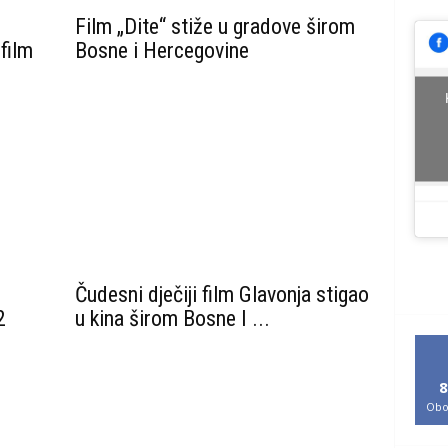
Film „Dite“ stiže u gradove širom
 film
Bosne i Hercegovine
Čudesni dječiji film Glavonja stigao
2
u kina širom Bosne I ...
8
Obo