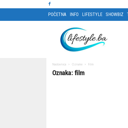
POČETNA
INFO
LIFESTYLE
SHOWBIZ
L
i
f
e
s
t
y
Naslovnica
Oznake
Film
l
Oznaka: film
e
m
a
g
a
z
i
n