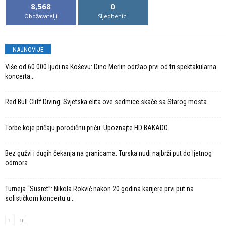
8,568
0
Obožavatelji
Sljedbenici
NAJNOVIJE
Više od 60.000 ljudi na Koševu: Dino Merlin održao prvi od tri spektakularna
koncerta...
Red Bull Cliff Diving: Svjetska elita ove sedmice skače sa Starog mosta
Torbe koje pričaju porodičnu priču: Upoznajte HD BAKADO
Bez gužvi i dugih čekanja na granicama: Turska nudi najbrži put do ljetnog
odmora
Turneja “Susret”: Nikola Rokvić nakon 20 godina karijere prvi put na
solističkom koncertu u...