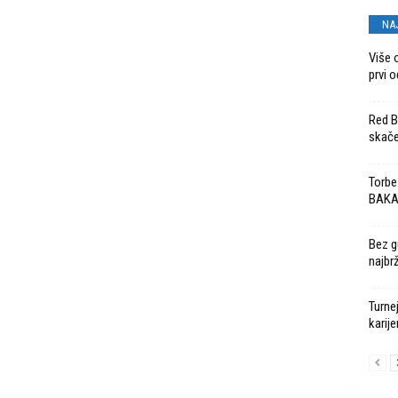
NA
Više 
prvi o
Red Bu
skače
Torbe
BAK
Bez g
najbr
Turne
karije