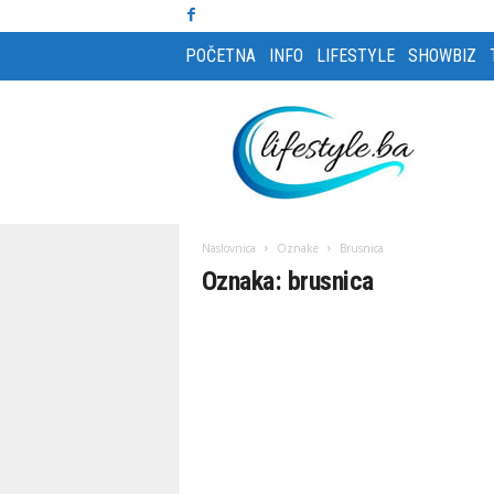
POČETNA
INFO
LIFESTYLE
SHOWBIZ
L
i
f
e
s
t
y
Naslovnica
Oznake
Brusnica
l
Oznaka: brusnica
e
m
a
g
a
z
i
n