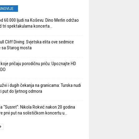
JNOVIJE
od 60.000 ljudi na Koševu: Dino Merlin održao
d tri spektakularna koncerta...
ll Cliff Diving: Svjetska elita ove sedmice
 sa Starog mosta
 koje pričaju porodičnu priču: Upoznajte HD
ADO
užvi i dugih čekanja na granicama: Turska nudi
ži put do ljetnog odmora
ja “Susret”: Nikola Rokvić nakon 20 godina
re prvi put na solističkom koncertu u...