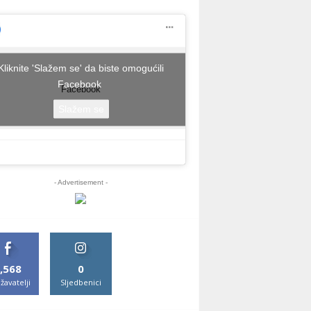
Kliknite 'Slažem se' da biste omogućili
Facebook
Facebook
Slažem se
- Advertisement -
,568
0
žavatelji
Sljedbenici