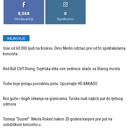
8,568
0
Obožavatelji
Sljedbenici
NAJNOVIJE
Više od 60.000 ljudi na Koševu: Dino Merlin održao prvi od tri spektakularna
koncerta...
Red Bull Cliff Diving: Svjetska elita ove sedmice skače sa Starog mosta
Torbe koje pričaju porodičnu priču: Upoznajte HD BAKADO
Bez gužvi i dugih čekanja na granicama: Turska nudi najbrži put do ljetnog
odmora
Turneja “Susret”: Nikola Rokvić nakon 20 godina karijere prvi put na
solističkom koncertu u...