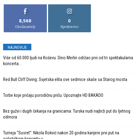
8,568
0
Obožavatelji
Sljedbenici
NAJNOVIJE
Više od 60.000 ljudi na Koševu: Dino Merlin održao prvi od tri spektakularna
koncerta...
Red Bull Cliff Diving: Svjetska elita ove sedmice skače sa Starog mosta
Torbe koje pričaju porodičnu priču: Upoznajte HD BAKADO
Bez gužvi i dugih čekanja na granicama: Turska nudi najbrži put do ljetnog
odmora
Turneja “Susret”: Nikola Rokvić nakon 20 godina karijere prvi put na
solističkom koncertu u...